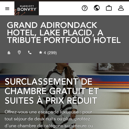
Skip to Content
Marriott Bonvoy
Ouvrir le menu
GRAND ADIRONDACK
HOTEL, LAKE PLACID, A
TRIBUTE PORTFOLIO HOTEL
+15185231818
4
(299)
SURCLASSEMENT DE
CHAMBRE GRATUIT ET
SUITES À PRIX RÉDUIT
Offrez-vous une escapade luxueuse : pour
tout séjour de deux nuits ou plus, profitez
d’une chambre de catégorie supérieure ou