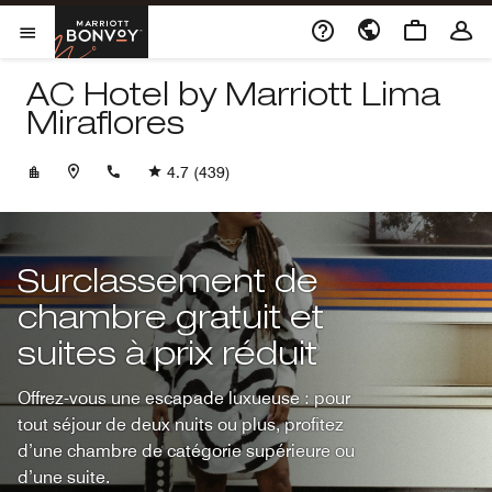
Skip to Content
Marriott Bonvoy
Ouvrir le menu
AC Hotel by Marriott Lima
Miraflores
+5115969480
4.7
(439)
Surclassement de
chambre gratuit et
suites à prix réduit
Offrez-vous une escapade luxueuse : pour
tout séjour de deux nuits ou plus, profitez
d’une chambre de catégorie supérieure ou
d’une suite.