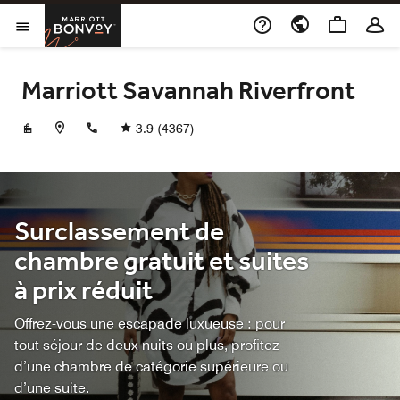
Skip to Content
Marriott Bonvoy
Ouvrir le menu
Marriott Savannah Riverfront
+19122337722
3.9
(4367)
Surclassement de
chambre gratuit et suites
à prix réduit
Offrez-vous une escapade luxueuse : pour
tout séjour de deux nuits ou plus, profitez
d’une chambre de catégorie supérieure ou
d’une suite.