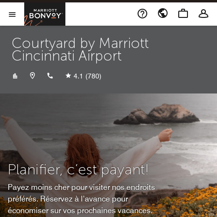
Skip to Content
Marriott Bonvoy
Ouvrir le menu
Courtyard by Marriott
Cincinnati Airport
+18596479900
4.1
(780)
Planifier, c’est payant!
Payez moins cher pour visiter nos endroits
préférés. Réservez à l’avance pour
économiser sur vos prochaines vacances.