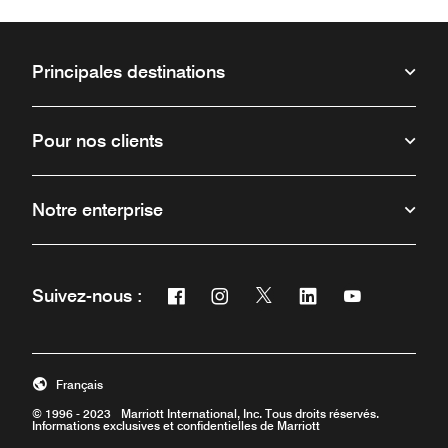
Principales destinations
Pour nos clients
Notre enterprise
Facebook
Instagram
Twitter
Linkedin
Youtube
Suivez-nous :
Ouvre une nouvelle fenêtre
Ouvre une nouvelle fenêtre
Ouvre une nouvelle fenêt
Ouvre une nouvelle 
Ouvre une nou
Français
© 1996 - 2023 Marriott International, Inc. Tous droits réservés.
Informations exclusives et confidentielles de Marriott