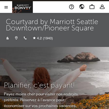
Skip to Content
Marriott Bonvoy
Ouvrir le menu
Courtyard by Marriott Seattle
Downtown/Pioneer Square
+12066251111
4.2
(1940)
Planifier, c’est payant!
Payez moins cher pour visiter nos endroits
préférés. Réservez à l’avance pour
économiser sur vos prochaines vacances.