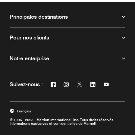
Principales destinations
Pour nos clients
Notre enterprise
Facebook
Instagram
Twitter
Linkedin
Youtube
Suivez-nous :
Ouvre une nouvelle fenêtre
Ouvre une nouvelle fenêtre
Ouvre une nouvelle fenêt
Ouvre une nouvelle 
Ouvre une nou
Français
© 1996 - 2023 Marriott International, Inc. Tous droits réservés.
Informations exclusives et confidentielles de Marriott