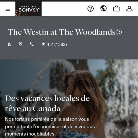
Skip to Content
Marriott Bonvoy
Ouvrir le menu
The Westin at The Woodlands®
+12814194300
4.2
(1382)
Des vacances locales de
rêve au Canada
Nos forfaits préférés de la saison vous
permettent d’économiser et de vivre des
moments inoubliables.