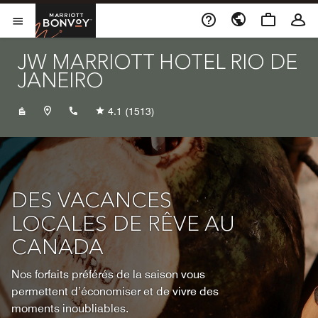
Skip to Content
Marriott Bonvoy
Ouvrir le menu
JW MARRIOTT HOTEL RIO DE
JANEIRO
+552125456500
4.1
(1513)
DES VACANCES
LOCALES DE RÊVE AU
CANADA
Nos forfaits préférés de la saison vous
permettent d’économiser et de vivre des
moments inoubliables.