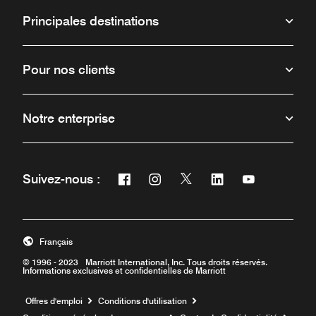
Principales destinations
Pour nos clients
Notre enterprise
Facebook
Instagram
Twitter
Linkedin
Youtube
Suivez-nous :
Ouvre une nouvelle fenêtre
Ouvre une nouvelle fenêtre
Ouvre une nouvelle fenêt
Ouvre une nouvelle 
Ouvre une nou
Français
© 1996 - 2023 Marriott International, Inc. Tous droits réservés.
Informations exclusives et confidentielles de Marriott
Ouvre une nouvelle fenêtre
Offres d'emploi
Conditions d'utilisation