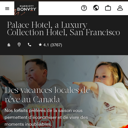
Skip to Content
Marriott Bonvoy
Ouvrir le menu
Palace Hotel, a Luxury
Collection Hotel, San Francisco
+14155121111
4.1
(3767)
Des vacances locales de
rêve au Canada
Nos forfaits préférés de la saison vous
permettent d’économiser et de vivre des
moments inoubliables.