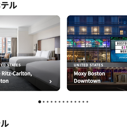
ホテル
UNITED STATES
TED STATES
Moxy Boston
 Ritz-Carlton,
Downtown
ton
テル