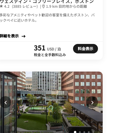
ウェスティン・コプリープレイス，ボストン
4.2
(3885 レビュー)
|
1.9 km 目的地からの距離
多彩なアメニティやペット歓迎の客室を備えたボストン、バ
ックベイに近いホテル。
詳細を表示
351
料金表示
USD / 泊
税金と全手数料込み