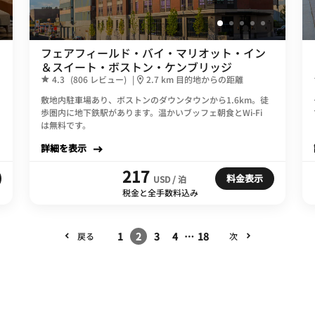
フェアフィールド・バイ・マリオット・イン
＆スイート・ボストン・ケンブリッジ
4.3
(806 レビュー)
|
2.7 km 目的地からの距離
敷地内駐車場あり、ボストンのダウンタウンから1.6km。徒
歩圏内に地下鉄駅があります。温かいブッフェ朝食とWi-Fi
は無料です。
詳細を表示
217
料金表示
USD / 泊
税金と全手数料込み
1
2
3
4
…
18
戻る
次