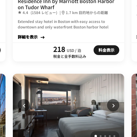
Residence Inn by Marriott Boston Harbor
on Tudor Wharf
4.4
(1584 レビュー)
|
1.7 km 目的地からの距離
Extended stay hotel in Boston with easy access to
downtown and only waterfront Boston harbor hotel
詳細を表示
218
料金表示
USD / 泊
税金と全手数料込み