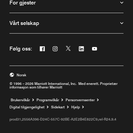
For gjester
Vårt selskap
Facebook
Instagram
Twitter
Linkedin
Youtube
Følg oss:
Åpner et nytt vindu
Åpner et nytt vindu
Åpner et nytt vindu
Åpner et nytt vindu
Åpner et nytt vind
Norsk
© 1996 – 2026 Marriott International, Inc. Med enerett. Proprietær
informasjon som tilhører Marriott
Brukervilkår
Programvilkår
Personvernsenter
Åpner et nytt vindu
Digital tilgjengelighet
Sidekart
Hjelp
prod31,2556A396-D24C-557C-92BE-A2E2B4E822C9,rel-R24.9.4