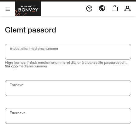
Skip to Content
Marriott Bonvoy
Åpner et nytt vindu
openMenu
Glemt passord
E-post eller medlemsnummer
Flere kontoer? Bruk medlemsnummeret ditt for å tilbakestille passordet ditt.
Slå opp
medlemsnummer.
Fornavn
Etternavn