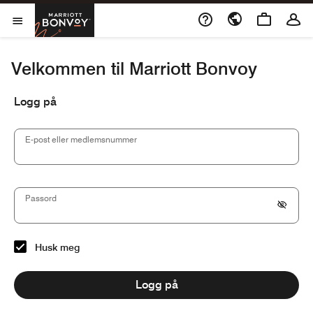
Skip to Content
Marriott Bonvoy
Åpner et nytt vindu
openMenu
Velkommen til Marriott Bonvoy
Logg på
E-post eller medlemsnummer
Passord
Husk meg
Logg på