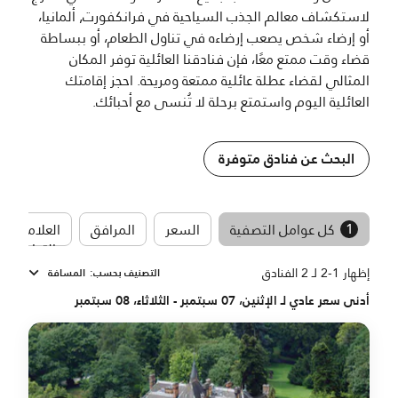
لاستكشاف معالم الجذب السياحية في فرانكفورت, ألمانيا،
أو إرضاء شخص يصعب إرضاءه في تناول الطعام، أو ببساطة
قضاء وقت ممتع معًا، فإن فنادقنا العائلية توفر المكان
المثالي لقضاء عطلة عائلية ممتعة ومريحة. احجز إقامتك
العائلية اليوم واستمتع برحلة لا تُنسى مع أحبائك.
البحث عن فنادق متوفرة
1
كل عوامل التصفية
السعر
المرافق
العلامات
التجارية
إظهار 1-2 لـ 2 الفنادق
التصنيف بحسب
:
المسافة
أدنى سعر عادي لـ الإثنين، 07 سبتمبر - الثلاثاء، 08 سبتمبر