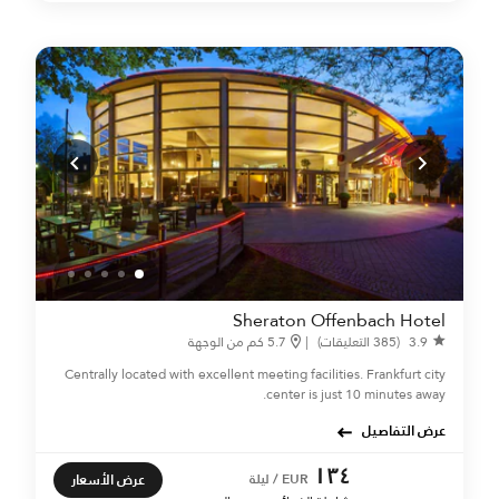
Sheraton Offenbach Hotel
3.9
(385 التعليقات)
|
5.7 كم من الوجهة
Centrally located with excellent meeting facilities. Frankfurt city
center is just 10 minutes away.
عرض التفاصيل
١٣٤
عرض الأسعار
EUR / ليلة