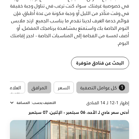
في خصوصية غرفتك. سواء كنت ترغب في تناول وجبة خفيفة
في وقت متأخر من الليل أو وجبة مكونة من عدة أطباق، فإن
قوائم خدمة الغرف لدينا تقدم ما يناسب الجميع. ارتدِ ملابس
النوم الخاصة بك واستمتع بمشاهدة برنامجك المفضل، أو
أضف لمسة من الفخامة إلى المناسبات الخاصة - احجز إقامتك
اليوم.
البحث عن فنادق متوفرة
1
كل عوامل التصفية
السعر
المرافق
العلامات
التجارية
إظهار 1-12 لـ 14 الفنادق
التصنيف بحسب
:
المسافة
أدنى سعر عادي لـ الأحد، 06 سبتمبر - الإثنين، 07 سبتمبر