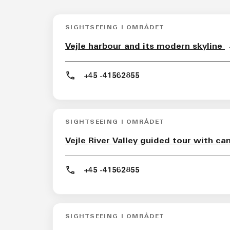
SIGHTSEEING I OMRÅDET
Vejle harbour and its modern skyline
+45 -41562855
SIGHTSEEING I OMRÅDET
Vejle River Valley guided tour with c
+45 -41562855
SIGHTSEEING I OMRÅDET