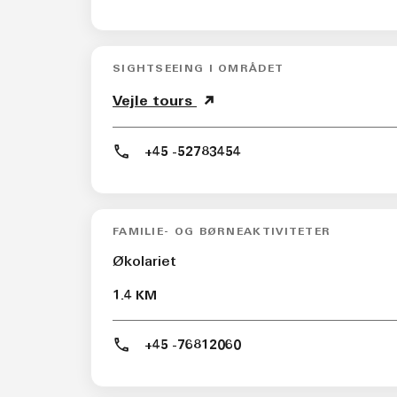
SIGHTSEEING I OMRÅDET
Vejle tours
+45 -52783454
FAMILIE- OG BØRNEAKTIVITETER
Økolariet
1.4 KM
+45 -76812060