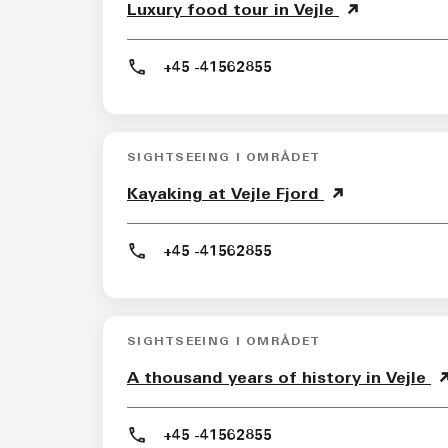
Luxury food tour in Vejle
+45 -41562855
SIGHTSEEING I OMRÅDET
Kayaking at Vejle Fjord
+45 -41562855
SIGHTSEEING I OMRÅDET
A thousand years of history in Vejle
+45 -41562855