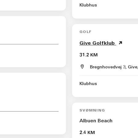
Klubhus
GOLF
Give Golfklub
31.2 KM
Bregnhovedvej 3, Give
Klubhus
SVØMNING
Albuen Beach
2.4 KM