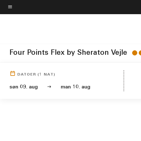
Skip
to
Menutekst
main
content
Four Points Flex by Sheraton Vejle
DATOER
(
1
NAT)
søn 09. aug
man 10. aug