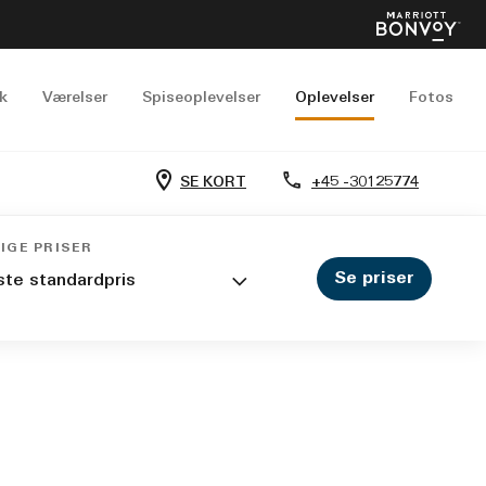
k
Værelser
Spiseoplevelser
Oplevelser
Fotos
SE KORT
+45 -30125774
IGE PRISER
Se priser
ste standardpris