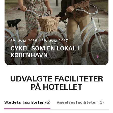
29. JULI 2026 - 29. JULI 2027
CYKEL SOM EN LOKAL I
KØBENHAVN
UDVALGTE FACILITETER
PÅ HOTELLET
Stedets faciliteter (5)
Værelsesfaciliteter (3)
H