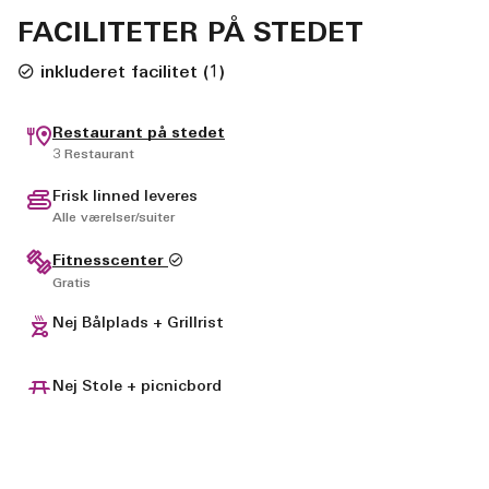
FACILITETER PÅ STEDET
inkluderet facilitet
(
1
)
Restaurant på stedet
3 Restaurant
Frisk linned leveres
Alle værelser/suiter
Fitnesscenter
Gratis
Nej Bålplads + Grillrist
Nej Stole + picnicbord