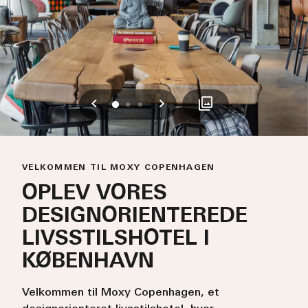
Tidligere
Næste
0
1
2
VELKOMMEN TIL MOXY COPENHAGEN
OPLEV VORES
DESIGNORIENTEREDE
LIVSSTILSHOTEL I
KØBENHAVN
Velkommen til Moxy Copenhagen, et