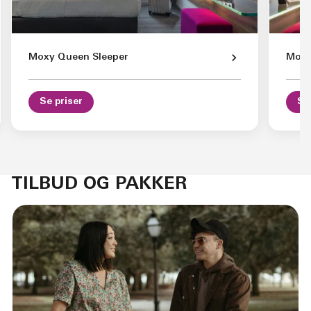
Moxy Queen Sleeper
Moxy
Se priser
Se
TILBUD OG PAKKER