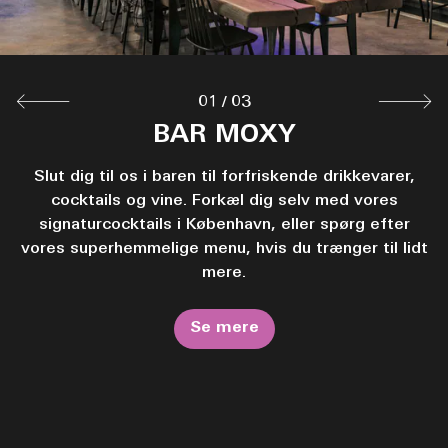
01
/
03
BREAKFAST BUFFET
GRAB & GO
BAR MOXY
Moxy Copenhagens lækkerier kan afhentes døgnet
Slut dig til os i baren til forfriskende drikkevarer,
Tank op, så du er klar til alt det sjove, med
morgenmadsbuffeten i vores restaurant i København.
rundt af endagsturister og selskabsløver. Vi har dine
cocktails og vine. Forkæl dig selv med vores
signaturcocktails i København, eller spørg efter
midnatssnacks og masser af forsyninger til at
Nyd det store udvalg af både varme og kolde
valgmuligheder i hotellets buffet, før du tager ud på
vores superhemmelige menu, hvis du trænger til lidt
forberede dig til udforskningen af København.
eventyr – vi serverer også masser af vegetariske og
mere.
glutenfri produkter.
Se mere
Se mere
Se mere