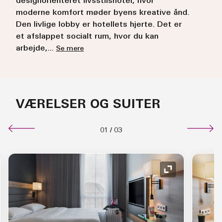
designorienteret livsstilshotel, hvor
moderne komfort møder byens kreative ånd.
Den livlige lobby er hotellets hjerte. Det er
et afslappet socialt rum, hvor du kan
arbejde,
...
Se mere
VÆRELSER OG SUITER
01
/
03
d ikon
Udvid ikon