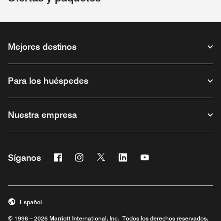
Mejores destinos
Para los huéspedes
Nuestra empresa
Facebook
Instagram
Twitter
Linkedin
Youtube
Síganos
Abre una ventana nueva
Abre una ventana nueva
Abre una ventana nueva
Abre una ventana nueva
Abre una ventana nu
Español
© 1996 – 2026 Marriott International, Inc. Todos los derechos reservados.