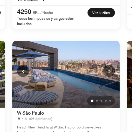
4250
BRL / Noche
Ver tarifas
Todos los impuestos y cargos están
incluidos
W São Paulo
4.3
(96 opiniones)
Reach New Heights at W São Paulo: bold views, key