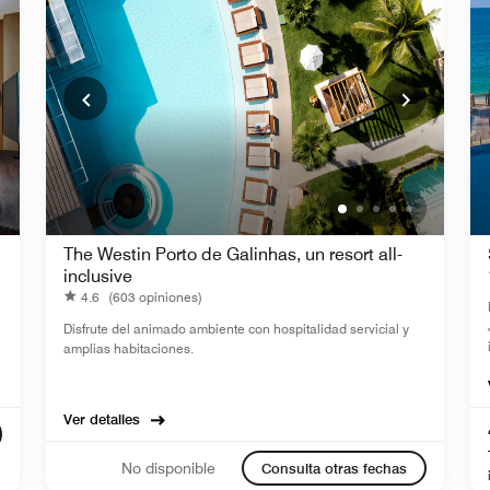
The Westin Porto de Galinhas, un resort all-
inclusive
4.6
(603 opiniones)
Disfrute del animado ambiente con hospitalidad servicial y
amplias habitaciones.
Ver detalles
No disponible
Consulta otras fechas