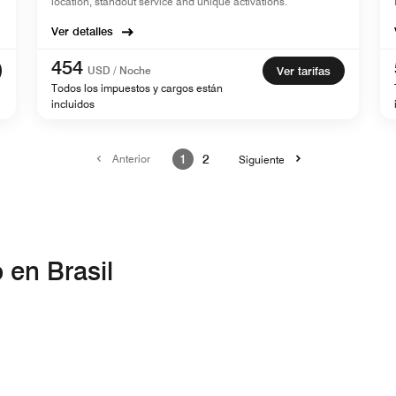
location, standout service and unique activations.
Ver detalles
454
USD / Noche
Ver tarifas
Todos los impuestos y cargos están
incluidos
Anterior
1
2
Siguiente
 en Brasil