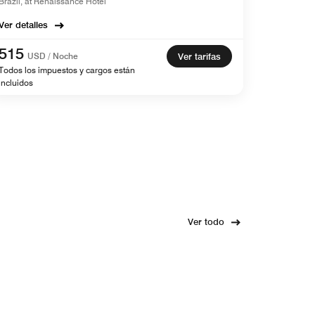
Brazil, at Renaissance Hotel
Ver detalles
515
USD / Noche
Ver tarifas
Todos los impuestos y cargos están
incluidos
Ver todo