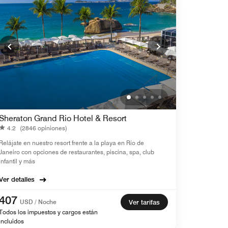
Sheraton Grand Rio Hotel & Resort
4.2
(2846 opiniones)
Relájate en nuestro resort frente a la playa en Río de
Janeiro con opciones de restaurantes, piscina, spa, club
infantil y más
Ver detalles
407
USD / Noche
Ver tarifas
Todos los impuestos y cargos están
incluidos