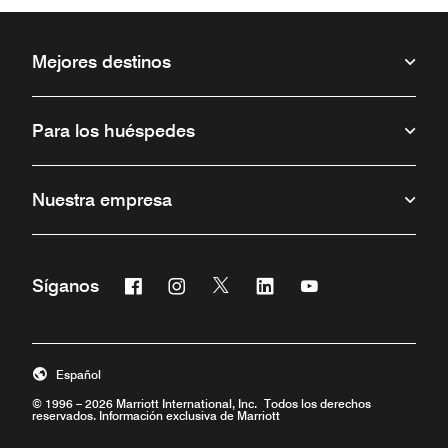
Mejores destinos
Para los huéspedes
Nuestra empresa
Facebook
Instagram
Twitter
Linkedin
Youtube
Síganos
Abre una ventana nueva
Abre una ventana nueva
Abre una ventana nueva
Abre una ventana nueva
Abre una ventana 
Español
© 1996 – 2026 Marriott International, Inc. Todos los derechos
reservados. Información exclusiva de Marriott