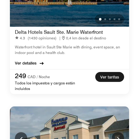
Delta Hotels Sault Ste. Marie Waterfront
4.3
(1430 opiniones)
|
0,4 km desde el destino
Waterfront hotel in Sault Ste Marie with dining, event space, an
indoor pool and a health club.
Ver detalles
249
CAD / Noche
Ver tarifas
Todos los impuestos y cargos están
incluidos