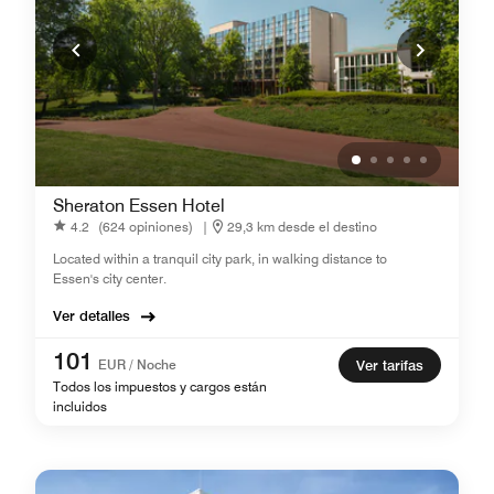
Sheraton Essen Hotel
4.2
(624 opiniones)
|
29,3 km desde el destino
Located within a tranquil city park, in walking distance to
Essen's city center.
Ver detalles
101
EUR / Noche
Ver tarifas
Todos los impuestos y cargos están
incluidos