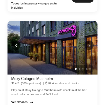
Todos los impuestos y cargos están
incluidos
Moxy Cologne Muelheim
4.2
(639 opiniones)
|
32,4 km desde el destino
Play on at Moxy Cologne Muelheim with check-in at the bar,
small but smart rooms and 24/7 food.
Ver detalles