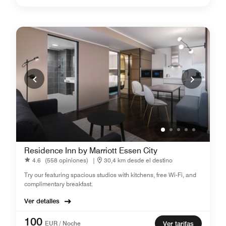
Residence Inn by Marriott Essen City
4.6
(558 opiniones)
|
30,4 km desde el destino
Try our featuring spacious studios with kitchens, free Wi-Fi, and
complimentary breakfast.
Ver detalles
100
EUR / Noche
Ver tarifas