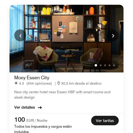
Moxy Essen City
4.3
(434 opiniones)
|
30,3 km desde el destino
New city center hotel near Essen HBF with smart rooms and
sleek design
Ver detalles
100
EUR / Noche
Ver tarifas
Todos los impuestos y cargos están
incluidos