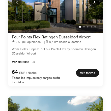
Four Points Flex Ratingen Düsseldorf Airport
3.6
(88 opiniones)
|
9,4 km desde el destino
Work. Relax. Repeat. At Four Points Flex by Sheraton Ratingen
Düsseldorf Airport
Ver detalles
64
EUR / Noche
Ver tarifas
Todos los impuestos y cargos están
incluidos