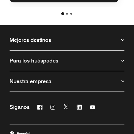
Mejores destinos
Para los huéspedes
Nuestra empresa
Facebook
Instagram
Twitter
Linkedin
Youtube
Síganos
Abre una ventana nueva
Abre una ventana nueva
Abre una ventana nueva
Abre una ventana nueva
Abre una ventana 
Español