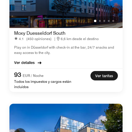
Moxy Duesseldorf South
4.1
(450 opiniones)
|
6,6 km desde el destino
Play on in Düsseldorf with check-in at the bar, 24/7 snacks and
easy access to the city.
Ver detalles
93
EUR / Noche
Ver tarifas
Todos los impuestos y cargos están
incluidos