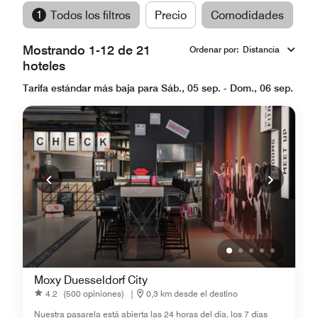
1
Todos los filtros
Precio
Comodidades
M
Mostrando 1-12 de 21
Ordenar por
:
Distancia
hoteles
Tarifa estándar más baja para Sáb., 05 sep. - Dom., 06 sep.
Moxy Duesseldorf City
4.2
(500 opiniones)
|
0,3 km desde el destino
Nuestra pasarela está abierta las 24 horas del día, los 7 días