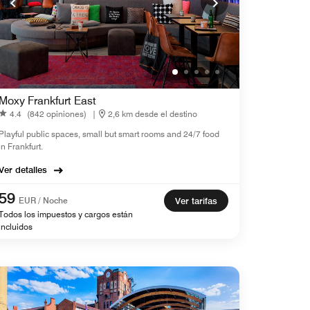
Moxy Frankfurt East
4.4
(842 opiniones)
|
2,6 km desde el destino
Playful public spaces, small but smart rooms and 24/7 food
in Frankfurt.
Ver detalles
59
EUR / Noche
Ver tarifas
Todos los impuestos y cargos están
incluidos