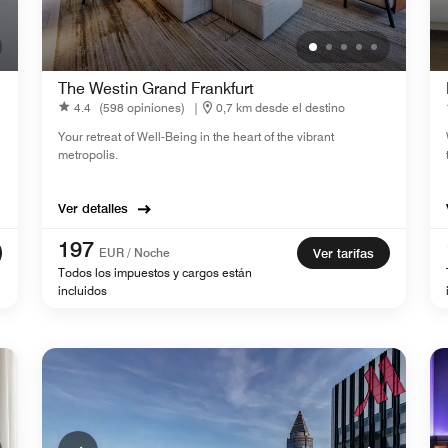
The Westin Grand Frankfurt
4.4
(598 opiniones)
|
0,7 km desde el destino
Your retreat of Well-Being in the heart of the vibrant
metropolis.
Ver detalles
197
EUR / Noche
Ver tarifas
Todos los impuestos y cargos están
incluidos