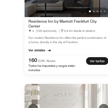
Residence Inn by Marriott Frankfurt City
Center
4
(728 opiniones)
|
0,6 km desde el destino
Our modern Residence Inn offers the perfect combination of
a home, directly in the city of Frankfurt
Ver detalles
160
EUR / Noche
Ver tarifas
Todos los impuestos y cargos están
incluidos