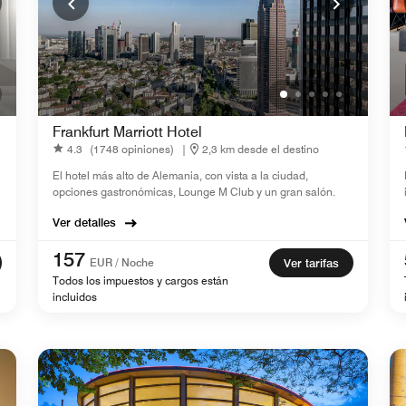
Frankfurt Marriott Hotel
4.3
(1748 opiniones)
|
2,3 km desde el destino
El hotel más alto de Alemania, con vista a la ciudad,
opciones gastronómicas, Lounge M Club y un gran salón.
Ver detalles
157
EUR / Noche
Ver tarifas
Todos los impuestos y cargos están
incluidos