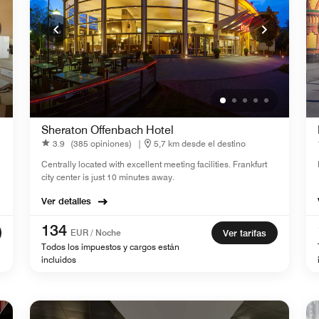
Sheraton Offenbach Hotel
3.9
(385 opiniones)
|
5,7 km desde el destino
Centrally located with excellent meeting facilities. Frankfurt
city center is just 10 minutes away.
Ver detalles
134
EUR / Noche
Ver tarifas
Todos los impuestos y cargos están
incluidos