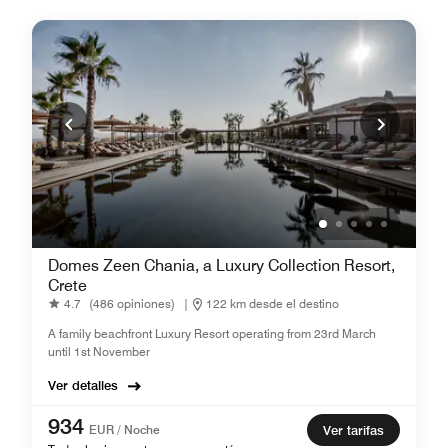
Domes Zeen Chania, a Luxury Collection Resort,
Crete
4.7
(486 opiniones)
|
122 km desde el destino
A family beachfront Luxury Resort operating from 23rd March
until 1st November
Ver detalles
934
EUR / Noche
Ver tarifas