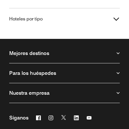
Hoteles por tipo
Mejores destinos
Para los huéspedes
Nuestra empresa
Facebook
Instagram
Twitter
Linkedin
Youtube
Síganos
Abre una ventana nueva
Abre una ventana nueva
Abre una ventana nueva
Abre una ventana nueva
Abre una ventana 