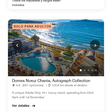
Todos los impuestos y cargos están
incluidos
SOLO PARA ADULTOS
Domes Noruz Chania, Autograph Collection
4.8
(631 opiniones)
|
123,8 km desde el destino
A unique Adults-Only 16+ luxury resort, operating from 23rd
April until 1st November
Ver detalles