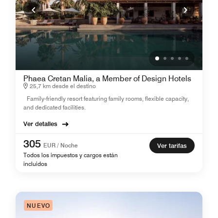
Phaea Cretan Malia, a Member of Design Hotels
25,7 km desde el destino
Family-friendly resort featuring family rooms, flexible capacity,
and dedicated facilities.
Ver detalles
305
EUR / Noche
Ver tarifas
Todos los impuestos y cargos están
incluidos
NUEVO