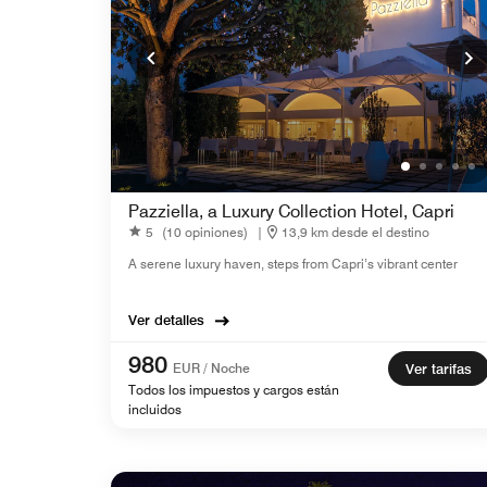
Pazziella, a Luxury Collection Hotel, Capri
5
(10 opiniones)
|
13,9 km desde el destino
A serene luxury haven, steps from Capri’s vibrant center
Ver detalles
980
EUR / Noche
Ver tarifas
Todos los impuestos y cargos están
incluidos