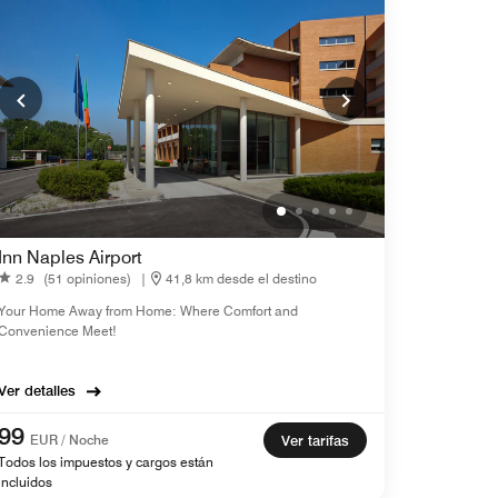
Inn Naples Airport
2.9
(51 opiniones)
|
41,8 km desde el destino
Your Home Away from Home: Where Comfort and
Convenience Meet!
Ver detalles
99
EUR / Noche
Ver tarifas
Todos los impuestos y cargos están
incluidos