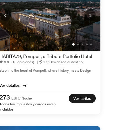
HABITA79, Pompeii, a Tribute Portfolio Hotel
3.8
(10 opiniones)
|
17,1 km desde el destino
Step into the heart of Pompeii, where history meets Design
Ver detalles
273
EUR / Noche
Ver tarifas
Todos los impuestos y cargos están
incluidos