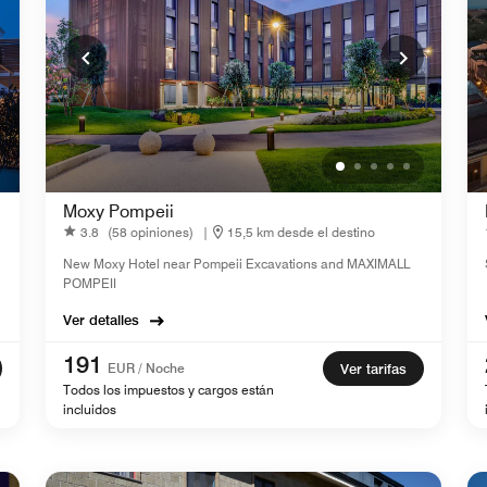
Moxy Pompeii
3.8
(58 opiniones)
|
15,5 km desde el destino
New Moxy Hotel near Pompeii Excavations and MAXIMALL
POMPEII
Ver detalles
191
EUR / Noche
Ver tarifas
Todos los impuestos y cargos están
incluidos