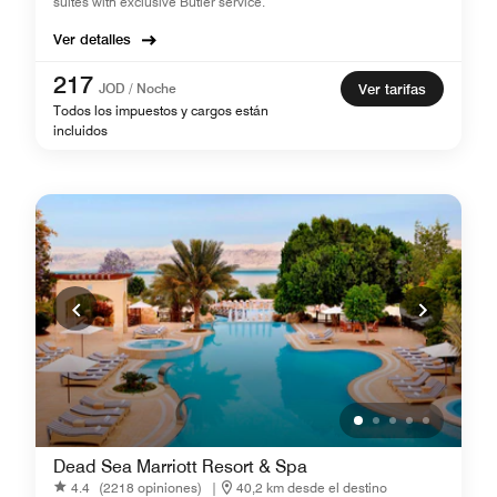
suites with exclusive Butler service.
Ver detalles
217
JOD / Noche
Ver tarifas
Todos los impuestos y cargos están
incluidos
Dead Sea Marriott Resort & Spa
4.4
(2218 opiniones)
|
40,2 km desde el destino