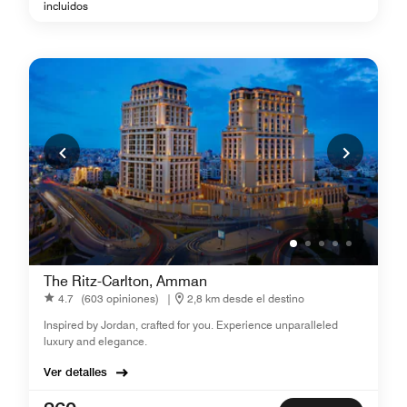
incluidos
The Ritz-Carlton, Amman
4.7
(603 opiniones)
|
2,8 km desde el destino
Inspired by Jordan, crafted for you. Experience unparalleled
luxury and elegance.
Ver detalles