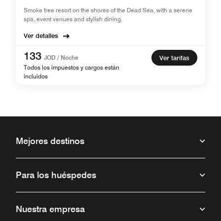
Smoke free resort on the shores of the Dead Sea, with a serene
spa, event venues and stylish dining.
Ver detalles
133
JOD / Noche
Ver tarifas
Todos los impuestos y cargos están
incluidos
Mejores destinos
Para los huéspedes
Nuestra empresa