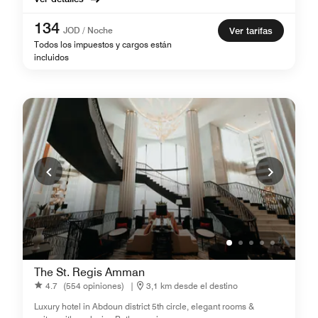
134
JOD / Noche
Ver tarifas
Todos los impuestos y cargos están
incluidos
The St. Regis Amman
4.7
(554 opiniones)
|
3,1 km desde el destino
Luxury hotel in Abdoun district 5th circle, elegant rooms &