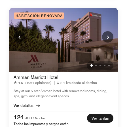
HABITACIÓN RENOVADA
Amman Marriott Hotel
4.6
(1061 opiniones)
|
2,1 km desde el destino
Stay at our 5-star Amman hotel with renovated rooms, dining,
spa, gym, and elegant event spaces.
Ver detalles
124
JOD / Noche
Ver tarifas
Todos los impuestos y cargos están