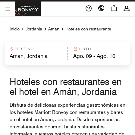
Skip to Content
Marriott Bonvoy
Abrir el menú
Inicio
Jordania
Amán
Hoteles con restaurante
DESTINO
LISTO
Hoteles con restaurantes en
el hotel en Amán, Jordania
Disfruta de deliciosas experiencias gastronómicas en
los hoteles Marriott Bonvoy con restaurantes y bares
en el hotel en Amán, Jordania. Desde experiencias
en restaurantes gourmet hasta restaurantes
informales, nuestros hoteles ofrecen una variedad de