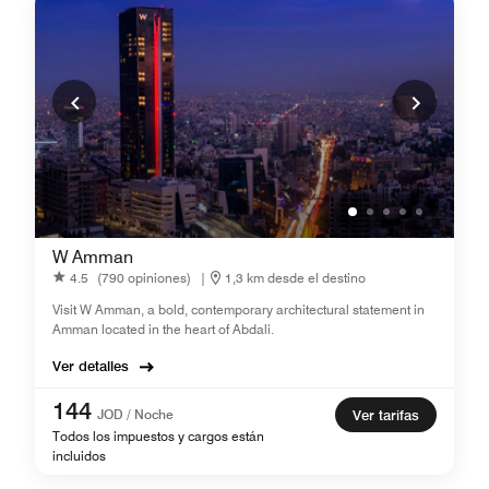
W Amman
4.5
(790 opiniones)
|
1,3 km desde el destino
Visit W Amman, a bold, contemporary architectural statement in
Amman located in the heart of Abdali.
Ver detalles
144
JOD / Noche
Ver tarifas
Todos los impuestos y cargos están
incluidos