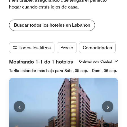
memorable, asegurando que tengas el perfecto
hogar cuando estás lejos de casa.
Buscar todos los hoteles en Lebanon
Todos los filtros
Precio
Comodidades
Ma
Mostrando 1-1 de 1 hoteles
Ordenar por
:
Ciudad
Tarifa estándar más baja para Sáb., 05 sep. - Dom., 06 sep.