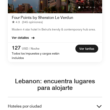
Four Points by Sheraton Le Verdun
4.3
(345 opiniones)
Modern 4 star hotel in Beirut's trendy & contemporary hub area.
Ver detalles
127
USD / Noche
Ver tarifas
Todos los impuestos y cargos están
incluidos
Lebanon: encuentra lugares
para alojarte
Hoteles por ciudad