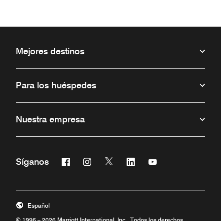
Mejores destinos
Para los huéspedes
Nuestra empresa
Facebook
Instagram
Twitter
Linkedin
Youtube
Síganos
Abre una ventana nueva
Abre una ventana nueva
Abre una ventana nueva
Abre una ventana nueva
Abre una ventana 
Español
© 1996 – 2026 Marriott International, Inc. Todos los derechos