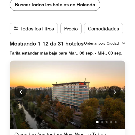
Buscar todos los hoteles en Holanda
Todos los filtros
Precio
Comodidades
Ma
Mostrando 1-12 de 31 hoteles
Ordenar por
:
Ciudad
Tarifa estándar más baja para Mar., 08 sep. - Mié., 09 sep.
Corendon Amsterdam New-West, a Tribute