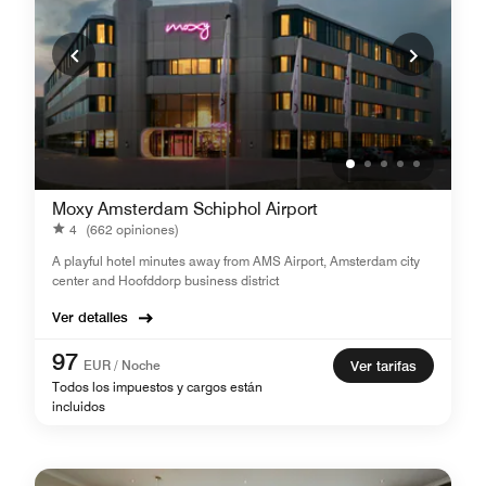
Moxy Amsterdam Schiphol Airport
4
(662 opiniones)
A playful hotel minutes away from AMS Airport, Amsterdam city
center and Hoofddorp business district
Ver detalles
97
EUR / Noche
Ver tarifas
Todos los impuestos y cargos están
incluidos