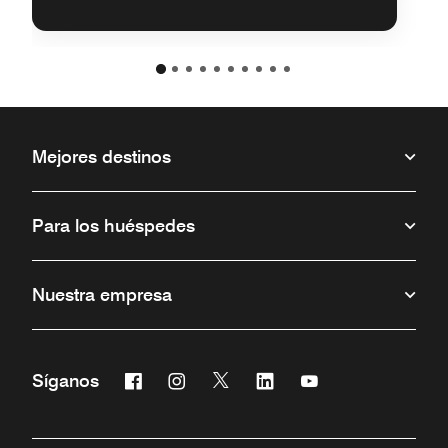
Mejores destinos
Para los huéspedes
Nuestra empresa
Facebook
Instagram
Twitter
Linkedin
Youtube
Síganos
Abre una ventana nueva
Abre una ventana nueva
Abre una ventana nueva
Abre una ventana nueva
Abre una ventana 