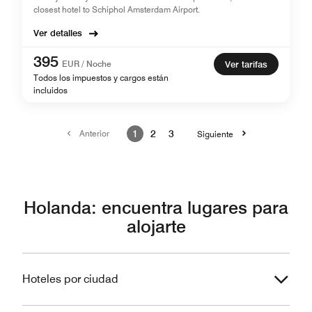
closest hotel to Schiphol Amsterdam Airport.
Ver detalles
395
EUR / Noche
Ver tarifas
Todos los impuestos y cargos están
incluidos
Anterior
1
2
3
Siguiente
Holanda: encuentra lugares para
alojarte
Hoteles por ciudad