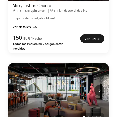
Moxy Lisboa Oriente
4.3
(836 opiniones)
|
6,1 km desde el destino
¡Elija modernidad, elija Moxy!
Ver detalles
150
EUR / Noche
Ver tarifas
Todos los impuestos y cargos están
incluidos