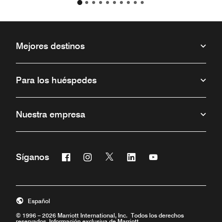
Mejores destinos
Para los huéspedes
Nuestra empresa
Facebook
Instagram
Twitter
Linkedin
Youtube
Síganos
Abre una ventana nueva
Abre una ventana nueva
Abre una ventana nueva
Abre una ventana nueva
Abre una ventana 
Español
© 1996 – 2026 Marriott International, Inc. Todos los derechos
reservados. Información exclusiva de Marriott