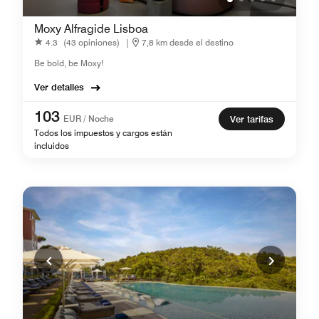
Moxy Alfragide Lisboa
4.3
(43 opiniones)
|
7,8 km desde el destino
Be bold, be Moxy!
Ver detalles
103
EUR / Noche
Ver tarifas
Todos los impuestos y cargos están
incluidos