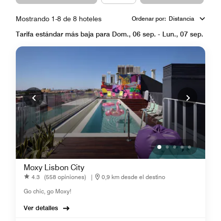
Mostrando 1-8 de 8 hoteles
Ordenar por
:
Distancia
Tarifa estándar más baja para Dom., 06 sep. - Lun., 07 sep.
Moxy Lisbon City
4.3
(558 opiniones)
|
0,9 km desde el destino
Go chic, go Moxy!
Ver detalles