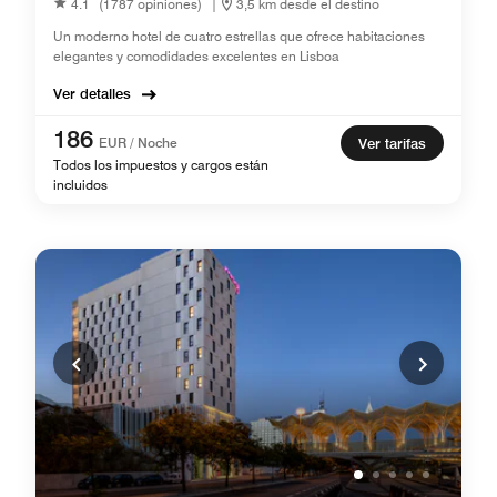
4.1
(1787 opiniones)
|
3,5 km desde el destino
Un moderno hotel de cuatro estrellas que ofrece habitaciones
elegantes y comodidades excelentes en Lisboa
Ver detalles
186
EUR / Noche
Ver tarifas
Todos los impuestos y cargos están
incluidos