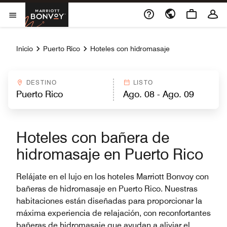
Skip to Content
Marriott Bonvoy
Abrir el menú
Inicio
Puerto Rico
Hoteles con hidromasaje
DESTINO
LISTO
Hoteles con bañera de
hidromasaje en Puerto Rico
Relájate en el lujo en los hoteles Marriott Bonvoy con
bañeras de hidromasaje en Puerto Rico. Nuestras
habitaciones están diseñadas para proporcionar la
máxima experiencia de relajación, con reconfortantes
bañeras de hidromasaje que ayudan a aliviar el