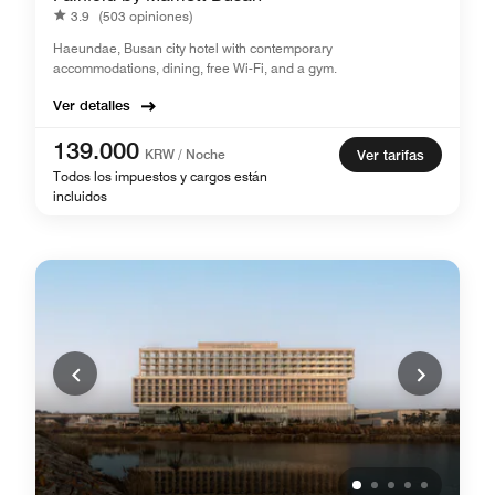
3.9
(503 opiniones)
Haeundae, Busan city hotel ​with contemporary
accommodations, dining, free Wi-Fi, and a gym.
Ver detalles
139.000
KRW / Noche
Ver tarifas
Todos los impuestos y cargos están
incluidos