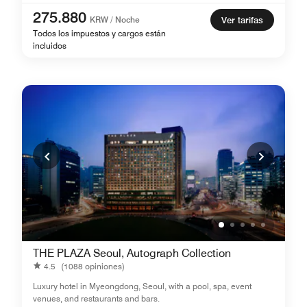
275.880
KRW / Noche
Ver tarifas
Todos los impuestos y cargos están
incluidos
THE PLAZA Seoul, Autograph Collection
4.5
(1088 opiniones)
Luxury hotel in Myeongdong, Seoul, with a pool, spa, event
venues, and restaurants and bars.