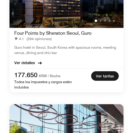
Four Points by Sheraton Seoul, Guro
4.1
(294 opiniones)
Guro hotel in Seoul, South Korea with spacious rooms, meeting
venue, dining and chic bar
Ver detalles
177.650
KRW / Noche
Ver tarifas
Todos los impuestos y cargos están
incluidos