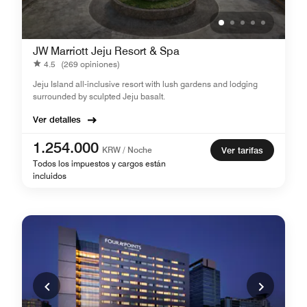
JW Marriott Jeju Resort & Spa
4.5
(269 opiniones)
Jeju Island all-inclusive resort with lush gardens and lodging
surrounded by sculpted Jeju basalt.
Ver detalles
1.254.000
KRW / Noche
Ver tarifas
Todos los impuestos y cargos están
incluidos