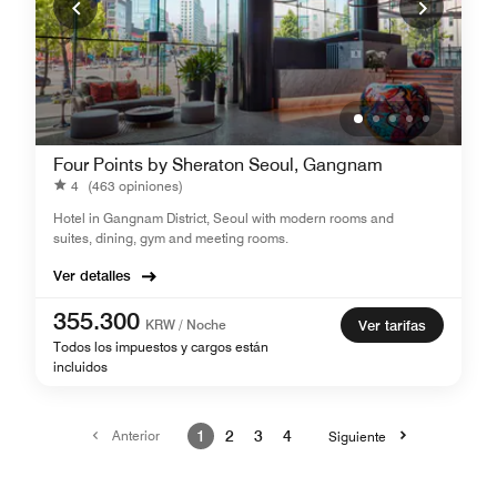
Four Points by Sheraton Seoul, Gangnam
4
(463 opiniones)
Hotel in Gangnam District, Seoul with modern rooms and
suites, dining, gym and meeting rooms.
Ver detalles
355.300
KRW / Noche
Ver tarifas
Todos los impuestos y cargos están
incluidos
Anterior
1
2
3
4
Siguiente