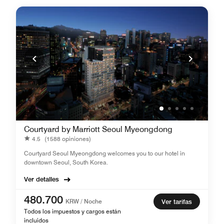
Courtyard by Marriott Seoul Myeongdong
4.5
(1588 opiniones)
Courtyard Seoul Myeongdong welcomes you to our hotel in
downtown Seoul, South Korea.
Ver detalles
480.700
KRW / Noche
Ver tarifas
Todos los impuestos y cargos están
incluidos