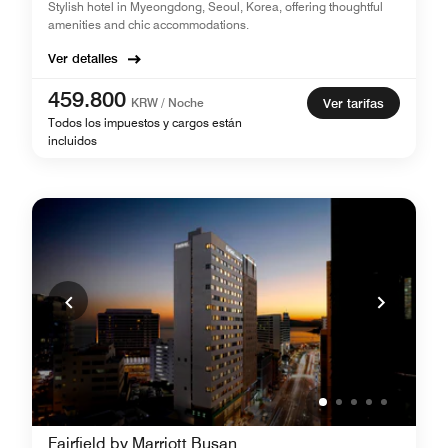
Stylish hotel in Myeongdong, Seoul, Korea, offering thoughtful
amenities and chic accommodations.
Ver detalles
459.800
KRW / Noche
Ver tarifas
Todos los impuestos y cargos están
incluidos
Fairfield by Marriott Busan