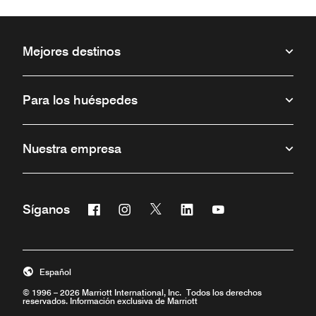
Mejores destinos
Para los huéspedes
Nuestra empresa
Facebook
Instagram
Twitter
Linkedin
Youtube
Síganos
Abre una ventana nueva
Abre una ventana nueva
Abre una ventana nueva
Abre una ventana nueva
Abre una ventana 
Español
© 1996 – 2026 Marriott International, Inc. Todos los derechos
reservados. Información exclusiva de Marriott