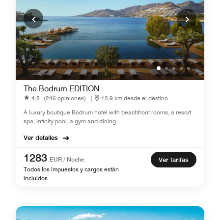
The Bodrum EDITION
4.8
(246 opiniones)
|
13,9 km desde el destino
A luxury boutique Bodrum hotel with beachfront rooms, a resort
spa, infinity pool, a gym and dining.
Ver detalles
1283
EUR / Noche
Ver tarifas
Todos los impuestos y cargos están
incluidos