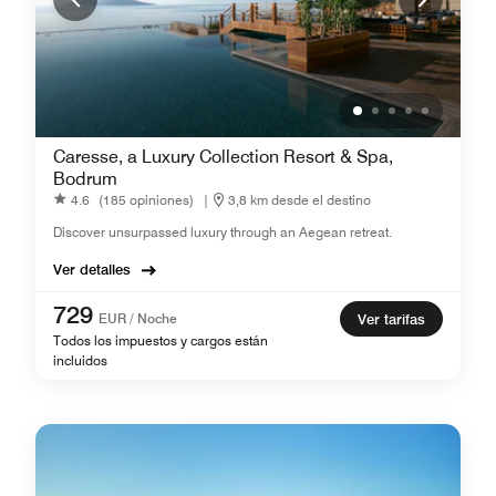
Caresse, a Luxury Collection Resort & Spa,
Bodrum
4.6
(185 opiniones)
|
3,8 km desde el destino
Discover unsurpassed luxury through an Aegean retreat.
Ver detalles
729
EUR / Noche
Ver tarifas
Todos los impuestos y cargos están
incluidos