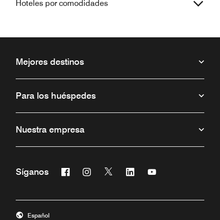
Hoteles por comodidades
Mejores destinos
Para los huéspedes
Nuestra empresa
Facebook
Instagram
Twitter
Linkedin
Youtube
Síganos
Abre una ventana nueva
Abre una ventana nueva
Abre una ventana nueva
Abre una ventana nueva
Abre una ventana 
Español