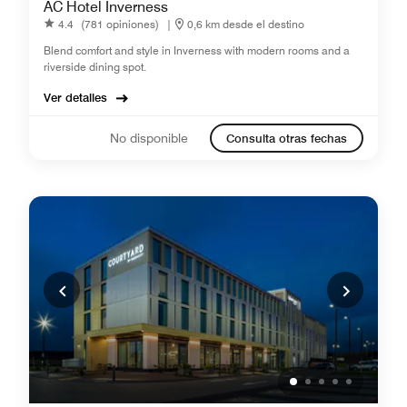
AC Hotel Inverness
4.4
(781 opiniones)
|
0,6 km desde el destino
Blend comfort and style in Inverness with modern rooms and a
riverside dining spot.
Ver detalles
No disponible
Consulta otras fechas