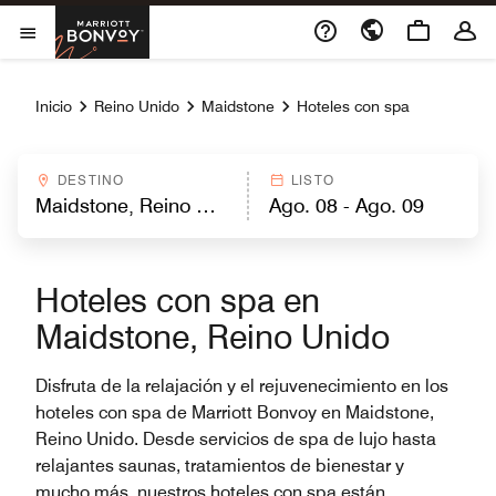
Skip to Content
Marriott Bonvoy
Abrir el menú
Inicio
Reino Unido
Maidstone
Hoteles con spa
DESTINO
LISTO
Hoteles con spa en
Maidstone, Reino Unido
Disfruta de la relajación y el rejuvenecimiento en los
hoteles con spa de Marriott Bonvoy en Maidstone,
Reino Unido. Desde servicios de spa de lujo hasta
relajantes saunas, tratamientos de bienestar y
mucho más, nuestros hoteles con spa están