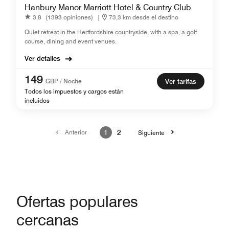
Hanbury Manor Marriott Hotel & Country Club
3.8
(1393 opiniones)
|
73,3 km desde el destino
Quiet retreat in the Hertfordshire countryside, with a spa, a golf
course, dining and event venues.
Ver detalles
149
GBP / Noche
Ver tarifas
Todos los impuestos y cargos están
incluidos
Anterior
1
2
Siguiente
Ofertas populares
cercanas