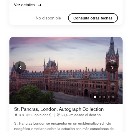
Ver detalles
No disponible
Consulta otras fechas
St. Pancras, London, Autograph Collection
3.8
(360 opiniones)
|
53,4 km desde el destino
St. Pancras London se encuentra en un emblemático edificio
neogótico victoriano sobre la estación con más conexiones de