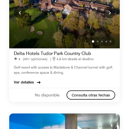
Delta Hotels Tudor Park Country Club
4
(451 opiniones)
|
4,6 km desde el destino
Golf resort with access to Maidstone & Channel tunnel with golf,
spa, conference space & dining.
Ver detalles
No disponible
Consulta otras fechas