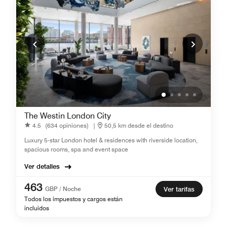
The Westin London City
4.5
(634 opiniones)
|
50,5 km desde el destino
Luxury 5-star London hotel & residences with riverside location,
spacious rooms, spa and event space
Ver detalles
463
GBP / Noche
Ver tarifas
Todos los impuestos y cargos están
incluidos