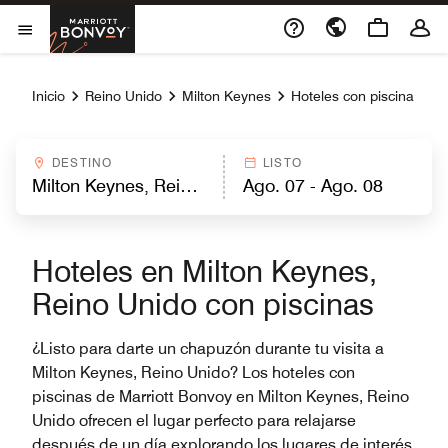
Skip to Content
Marriott Bonvoy
Abrir el menú
Inicio
Reino Unido
Milton Keynes
Hoteles con piscina
DESTINO
LISTO
Hoteles en Milton Keynes,
Reino Unido con piscinas
¿Listo para darte un chapuzón durante tu visita a
Milton Keynes, Reino Unido? Los hoteles con
piscinas de Marriott Bonvoy en Milton Keynes, Reino
Unido ofrecen el lugar perfecto para relajarse
después de un día explorando los lugares de interés