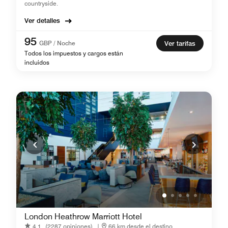
countryside.
Ver detalles
95
GBP / Noche
Ver tarifas
Todos los impuestos y cargos están
incluidos
London Heathrow Marriott Hotel
4.1
(2287 opiniones)
|
66 km desde el destino