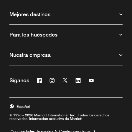
Mejores destinos
Para los huéspedes
Nuestra empresa
Facebook
Instagram
Twitter
Linkedin
Youtube
Síganos
Abre una ventana nueva
Abre una ventana nueva
Abre una ventana nueva
Abre una ventana nueva
Abre una ventana 
Español
© 1996 – 2026 Marriott International, Inc. Todos los derechos
reservados. Información exclusiva de Marriott
Abre una ventana nueva
Oportunidades de empleo
Condiciones de uso