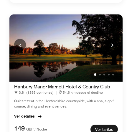
Hanbury Manor Marriott Hotel & Country Club
3.8
(1393 opiniones)
|
54,6 km desde el destino
Quiet retreat in the Hertfordshire countryside, with a spa, a golf
course, dining and event venues.
Ver detalles
149
GBP / Noche
Ver tarifas