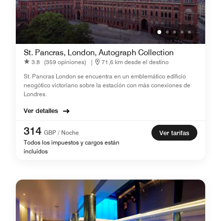
St. Pancras, London, Autograph Collection
3.8
(359 opiniones)
|
71,6 km desde el destino
St. Pancras London se encuentra en un emblemático edificio
neogótico victoriano sobre la estación con más conexiones de
Londres.
Ver detalles
314
GBP / Noche
Ver tarifas
Todos los impuestos y cargos están
incluidos