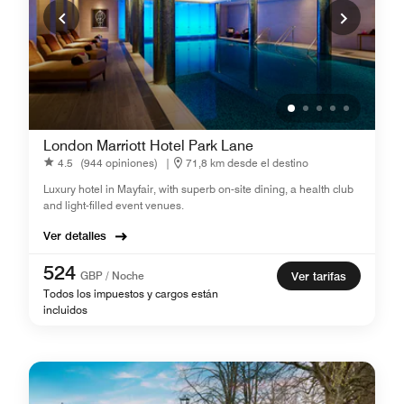
London Marriott Hotel Park Lane
4.5
(944 opiniones)
|
71,8 km desde el destino
Luxury hotel in Mayfair, with superb on-site dining, a health club
and light-filled event venues.
Ver detalles
524
GBP / Noche
Ver tarifas
Todos los impuestos y cargos están
incluidos