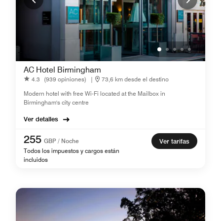
AC Hotel Birmingham
4.3
(939 opiniones)
|
73,6 km desde el destino
Modern hotel with free Wi-Fi located at the Mailbox in
Birmingham's city centre
Ver detalles
255
GBP / Noche
Ver tarifas
Todos los impuestos y cargos están
incluidos