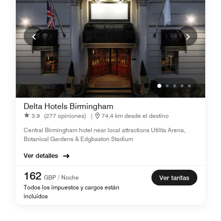
Delta Hotels Birmingham
3.9
(277 opiniones)
|
74,4 km desde el destino
Central Birmingham hotel near local attractions Utilita Arena,
Botanical Gardens & Edgbaston Stadium
Ver detalles
162
GBP / Noche
Ver tarifas
Todos los impuestos y cargos están
incluidos