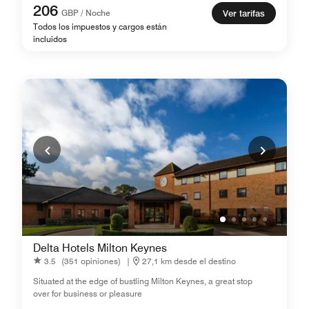
206
GBP / Noche
Ver tarifas
Todos los impuestos y cargos están
incluidos
Delta Hotels Milton Keynes
3.5
(351 opiniones)
|
27,1 km desde el destino
Situated at the edge of bustling Milton Keynes, a great stop
over for business or pleasure