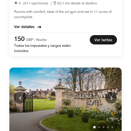
4
(411 opiniones)
|
52,1 km desde el destino
Rooms with comfort, state of the art gym and set in 11 acres of
countryside.
Ver detalles
150
GBP / Noche
Ver tarifas
Todos los impuestos y cargos están
incluidos