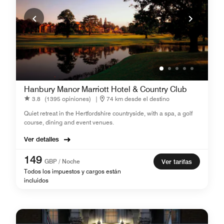
Hanbury Manor Marriott Hotel & Country Club
3.8
(1395 opiniones)
|
74 km desde el destino
Quiet retreat in the Hertfordshire countryside, with a spa, a golf
course, dining and event venues.
Ver detalles
149
GBP / Noche
Ver tarifas
Todos los impuestos y cargos están
incluidos