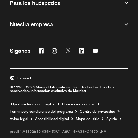
Para los huéspedes
Nuestra empresa
Facebook
Instagram
Twitter
Linkedin
Youtube
Síganos
Abre una ventana nueva
Abre una ventana nueva
Abre una ventana nueva
Abre una ventana nueva
Abre una ventana 
Español
© 1996 – 2026 Marriott International, Inc. Todos los derechos
reservados. Información exclusiva de Marriott
Abre una ventana nueva
Oportunidades de empleo
Condiciones de uso
Términos y condiciones del programa
Centro de privacidad
Aviso legal
Accesibilidad digital
Mapa del sitio
Ayuda
prod31,A4302E30-635F-53C1-ABC1-5FA38FC45701,NA