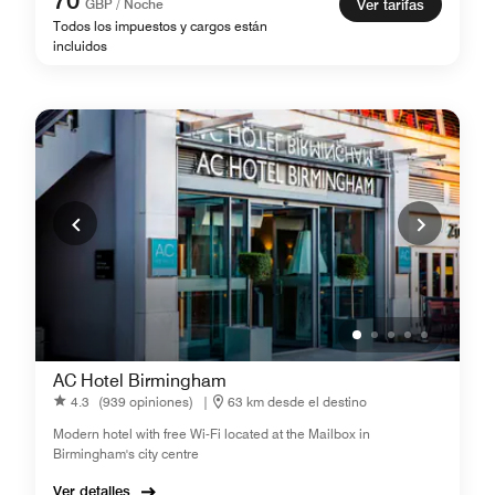
70
GBP / Noche
Ver tarifas
Todos los impuestos y cargos están
incluidos
AC Hotel Birmingham
4.3
(939 opiniones)
|
63 km desde el destino
Modern hotel with free Wi-Fi located at the Mailbox in
Birmingham's city centre
Ver detalles