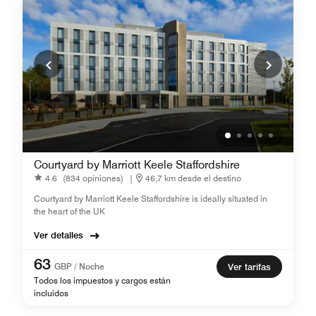
Courtyard by Marriott Keele Staffordshire
4.6
(834 opiniones)
|
46,7 km desde el destino
Courtyard by Marriott Keele Staffordshire is ideally situated in
the heart of the UK
Ver detalles
63
GBP / Noche
Ver tarifas
Todos los impuestos y cargos están
incluidos