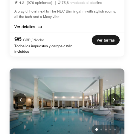
4.2
(976 opiniones)
|
75,6 km desde el destino
A playful hotel next to The NEC Birmingahm with stylish rooms,
all the tech and a Moxy vibe.
Ver detalles
96
GBP / Noche
Ver tarifas
Todos los impuestos y cargos están
incluidos