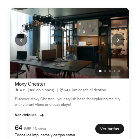
Moxy Chester
4.2
(908 opiniones)
|
54,6 km desde el destino
Discover Moxy Chester—your stylish base for exploring the city,
with vibrant vibes and cozy stays!
Ver detalles
64
GBP / Noche
Ver tarifas
Todos los impuestos y cargos están