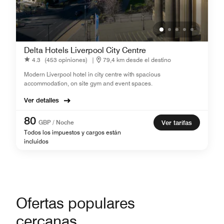
Delta Hotels Liverpool City Centre
4.3
(453 opiniones)
|
79,4 km desde el destino
Modern Liverpool hotel in city centre with spacious
accommodation, on site gym and event spaces.
Ver detalles
80
GBP / Noche
Ver tarifas
Todos los impuestos y cargos están
incluidos
Ofertas populares
cercanas