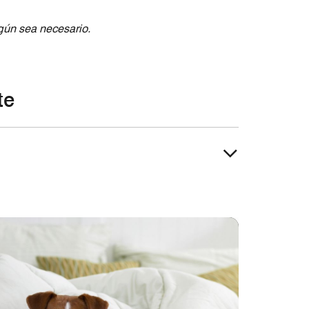
egún sea necesario.
te