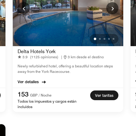
Delta Hotels York
3.9
(1125 opiniones)
|
3 km desde el destino
Newly refurbished hotel, offering a beautiful location steps
away from the York Racecourse.
Ver detalles
153
GBP / Noche
Ver tarifas
Todos los impuestos y cargos están
incluidos