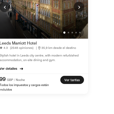
Leeds Marriott Hotel
4.3
(2548 opiniones)
|
35,9 km desde el destino
Stylish hotel in Leeds city centre, with modern refurbished
accommodation, on-site dining and gym.
Ver detalles
99
GBP / Noche
Ver tarifas
Todos los impuestos y cargos están
incluidos