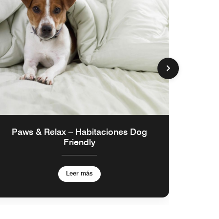
Cada
Paws & Relax – Habitaciones Dog
Friendly
Leer más