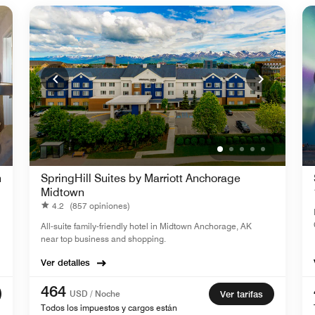
n
SpringHill Suites by Marriott Anchorage
Midtown
4.2
(857 opiniones)
All-suite family-friendly hotel in Midtown Anchorage, AK
near top business and shopping.
Ver detalles
464
USD / Noche
Ver tarifas
Todos los impuestos y cargos están