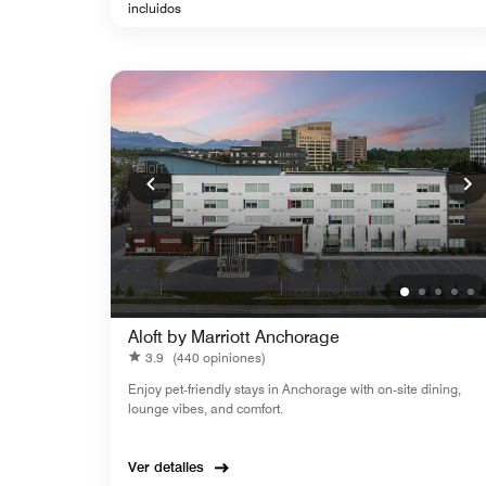
incluidos
Aloft by Marriott Anchorage
3.9
(440 opiniones)
Enjoy pet‑friendly stays in Anchorage with on‑site dining,
lounge vibes, and comfort.
Ver detalles