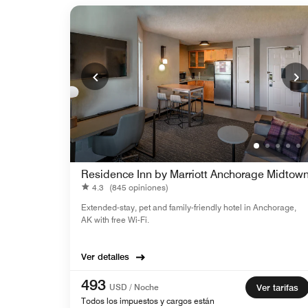
Residence Inn by Marriott Anchorage Midtow
4.3
(845 opiniones)
Extended-stay, pet and family-friendly hotel in Anchorage,
AK with free Wi-Fi.
Ver detalles
493
USD / Noche
Ver tarifas
Todos los impuestos y cargos están