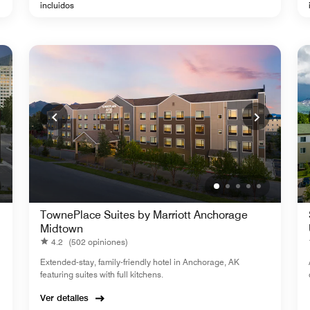
incluidos
TownePlace Suites by Marriott Anchorage
Midtown
4.2
(502 opiniones)
Extended-stay, family-friendly hotel in Anchorage, AK
featuring suites with full kitchens.
Ver detalles