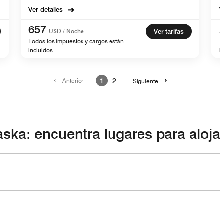
Ver detalles
657
USD / Noche
Ver tarifas
Todos los impuestos y cargos están
incluidos
Anterior
1
2
Siguiente
aska: encuentra lugares para aloja