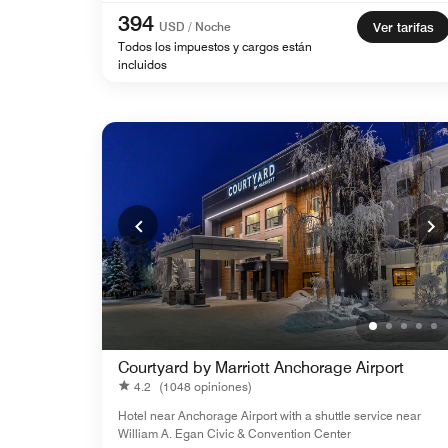
394
USD / Noche
Ver tarifas
Todos los impuestos y cargos están
incluidos
Courtyard by Marriott Anchorage Airport
4.2
(1048 opiniones)
Hotel near Anchorage Airport with a shuttle service near
William A. Egan Civic & Convention Center