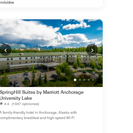
incluidos
SpringHill Suites by Marriott Anchorage
University Lake
4.4
(1037 opiniones)
A family-friendly hotel in Ancho rage, Alaska with
complimentary breakfast and high-speed Wi-Fi.