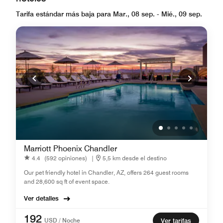
Tarifa estándar más baja para Mar., 08 sep. - Mié., 09 sep.
Marriott Phoenix Chandler
4.4
(592 opiniones)
|
5,5 km desde el destino
Our pet friendly hotel in Chandler, AZ, offers 264 guest rooms
and 28,600 sq ft of event space.
Ver detalles
192
USD / Noche
Ver tarifas