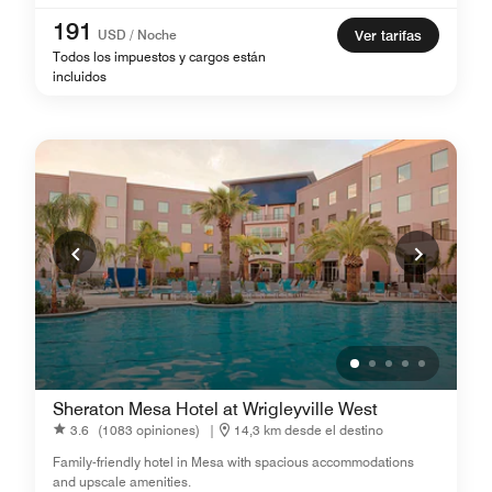
191
USD / Noche
Ver tarifas
Todos los impuestos y cargos están
incluidos
Sheraton Mesa Hotel at Wrigleyville West
3.6
(1083 opiniones)
|
14,3 km desde el destino
Family-friendly hotel in Mesa with spacious accommodations
and upscale amenities.