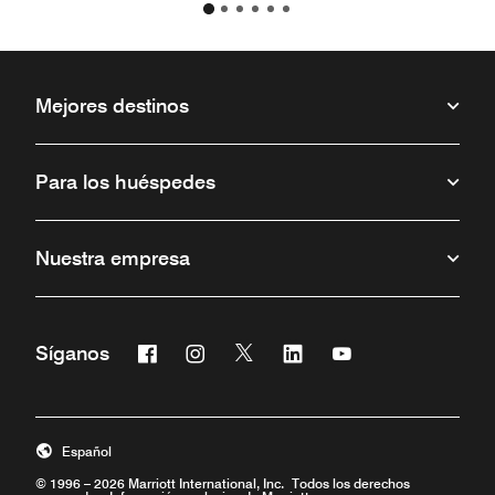
Mejores destinos
Para los huéspedes
Nuestra empresa
Facebook
Instagram
Twitter
Linkedin
Youtube
Síganos
Abre una ventana nueva
Abre una ventana nueva
Abre una ventana nueva
Abre una ventana nueva
Abre una ventana 
Español
© 1996 – 2026 Marriott International, Inc. Todos los derechos