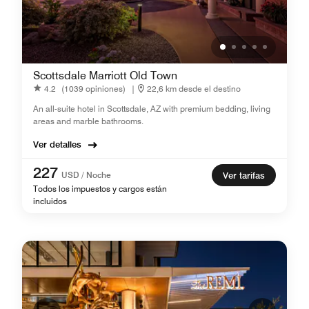
Scottsdale Marriott Old Town
4.2
(1039 opiniones)
|
22,6 km desde el destino
An all-suite hotel in Scottsdale, AZ with premium bedding, living
areas and marble bathrooms.
Ver detalles
227
USD / Noche
Ver tarifas
Todos los impuestos y cargos están
incluidos