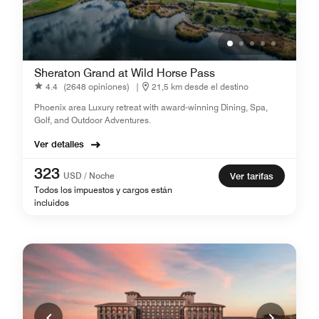
Sheraton Grand at Wild Horse Pass
4.4
(2648 opiniones)
|
21,5 km desde el destino
Phoenix area Luxury retreat with award-winning Dining, Spa,
Golf, and Outdoor Adventures.
Ver detalles
323
USD / Noche
Ver tarifas
Todos los impuestos y cargos están
incluidos