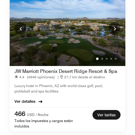
JW Marriott Phoenix Desert Ridge Resort & Spa
4.4
(4946 opiniones)
|
27,7 km desde el destino
Luxury hotel in Phoenix, AZ with world-class golf, pool,
pickleball and spa facilities.
Ver detalles
466
USD / Noche
Ver tarifas
Todos los impuestos y cargos están
incluidos