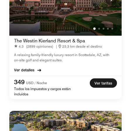
The Westin Kierland Resort & Spa
4.3
(2899 opiniones)
|
23,3 km desde el destino
A relaxing family-friendly luxury resort in Scottsdale, AZ, with
on-site golf and elegant suites.
Ver detalles
349
USD / Noche
Ver tarifas
Todos los impuestos y cargos están
incluidos