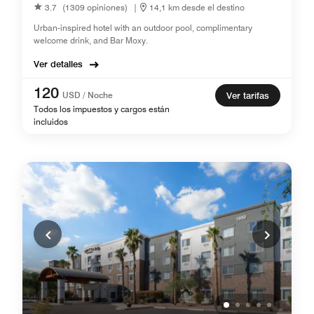
3.7
(1309 opiniones)
|
14,1 km desde el destino
Urban-inspired hotel with an outdoor pool, complimentary
welcome drink, and Bar Moxy.
Ver detalles
120
USD / Noche
Ver tarifas
Todos los impuestos y cargos están
incluidos