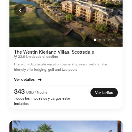
The Westin Kierland Villas, Scottsdale
23,6 km desde el destino
Premium Scottsdale vacation ownership resort with family-
friendly villa lodging, golf and two pools
Ver detalles
343
USD / Noche
Ver tarifas
Todos los impuestos y cargos están
incluidos