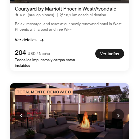
Courtyard by Marriott Phoenix West/Avondale
4.2
(869 opiniones)
|
18,1 km desde el destino
Relax, recharge, and reset at our newly renovated hotel in West
Phoenix with a pool and free Wi-Fi
Ver detalles
204
USD / Noche
Ver tarifas
Todos los impuestos y cargos están
incluidos
TOTALMENTE RENOVADO