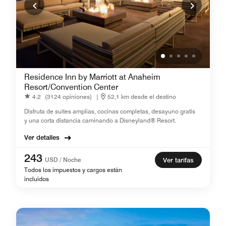
Residence Inn by Marriott at Anaheim
Resort/Convention Center
4.2
(3124 opiniones)
|
52,1 km desde el destino
Disfruta de suites amplias, cocinas completas, desayuno gratis
y una corta distancia caminando a Disneyland® Resort.
Ver detalles
243
USD / Noche
Ver tarifas
Todos los impuestos y cargos están
incluidos