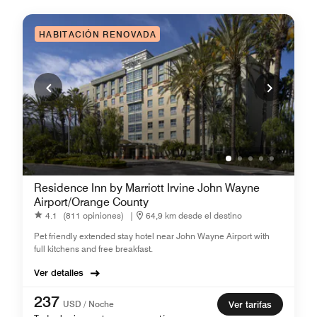
HABITACIÓN RENOVADA
Residence Inn by Marriott Irvine John Wayne
Airport/Orange County
4.1
(811 opiniones)
|
64,9 km desde el destino
Pet friendly extended stay hotel near John Wayne Airport with
full kitchens and free breakfast.
Ver detalles
237
USD / Noche
Ver tarifas