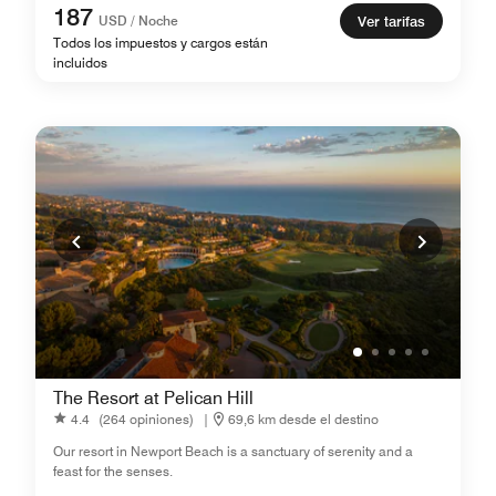
187
USD / Noche
Ver tarifas
Todos los impuestos y cargos están
incluidos
The Resort at Pelican Hill
4.4
(264 opiniones)
|
69,6 km desde el destino
Our resort in Newport Beach is a sanctuary of serenity and a
feast for the senses.