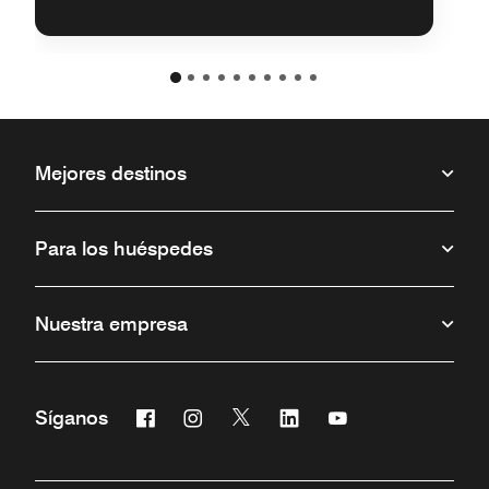
Mejores destinos
Para los huéspedes
Nuestra empresa
Facebook
Instagram
Twitter
Linkedin
Youtube
Síganos
Abre una ventana nueva
Abre una ventana nueva
Abre una ventana nueva
Abre una ventana nueva
Abre una ventana 