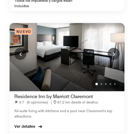
Todos los impuestos y cargos están
incluidos
NUEVO
Residence Inn by Marriott Claremont
3.7
(6 opiniones)
|
67,2 km desde el destino
All‑suite living with kitchens and a pool near Claremont’s top
attractions.
Ver detalles