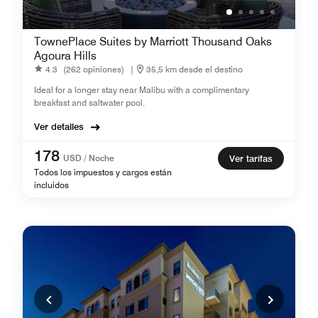
TownePlace Suites by Marriott Thousand Oaks
Agoura Hills
4.3
(262 opiniones)
|
35,5 km desde el destino
Ideal for a longer stay near Malibu with a complimentary
breakfast and saltwater pool.
Ver detalles
178
USD / Noche
Ver tarifas
Todos los impuestos y cargos están
incluidos