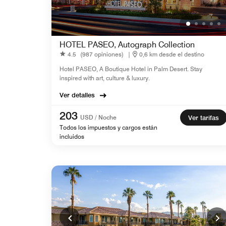
HOTEL PASEO, Autograph Collection
4.5
(987 opiniones)
|
0,6 km desde el destino
Hotel PASEO, A Boutique Hotel in Palm Desert. Stay
inspired with art, culture & luxury.
Ver detalles
203
USD / Noche
Ver tarifas
Todos los impuestos y cargos están
incluidos