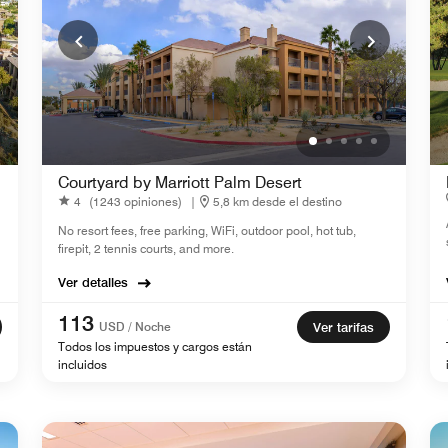
Courtyard by Marriott Palm Desert
4
(1243 opiniones)
|
5,8 km desde el destino
No resort fees, free parking, WiFi, outdoor pool, hot tub,
firepit, 2 tennis courts, and more.
Ver detalles
113
USD / Noche
Ver tarifas
Todos los impuestos y cargos están
incluidos