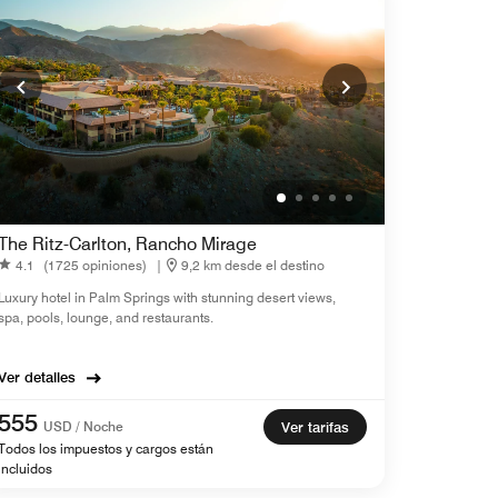
The Ritz-Carlton, Rancho Mirage
4.1
(1725 opiniones)
|
9,2 km desde el destino
Luxury hotel in Palm Springs with stunning desert views,
spa, pools, lounge, and restaurants.
Ver detalles
555
USD / Noche
Ver tarifas
Todos los impuestos y cargos están
incluidos