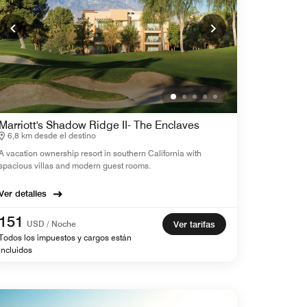
Marriott's Shadow Ridge II- The Enclaves
6,8 km desde el destino
A vacation ownership resort in southern California with
spacious villas and modern guest rooms.
Ver detalles
151
USD / Noche
Ver tarifas
Todos los impuestos y cargos están
incluidos