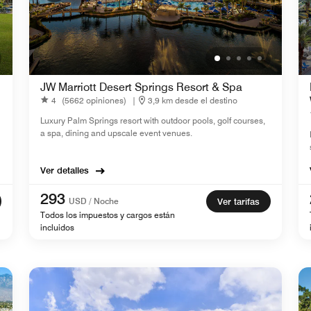
JW Marriott Desert Springs Resort & Spa
4
(5662 opiniones)
|
3,9 km desde el destino
Luxury Palm Springs resort with outdoor pools, golf courses,
a spa, dining and upscale event venues.
Ver detalles
293
USD / Noche
Ver tarifas
Todos los impuestos y cargos están
incluidos