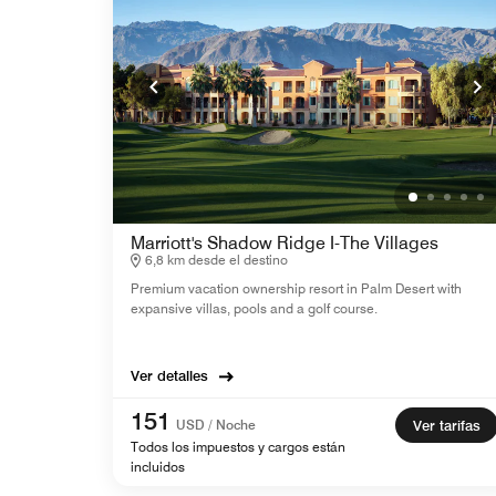
Marriott's Shadow Ridge I-The Villages
6,8 km desde el destino
Premium vacation ownership resort in Palm Desert with
expansive villas, pools and a golf course.
Ver detalles
151
USD / Noche
Ver tarifas
Todos los impuestos y cargos están
incluidos