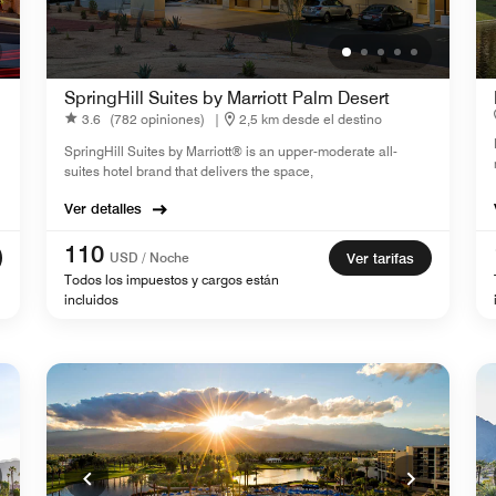
SpringHill Suites by Marriott Palm Desert
3.6
(782 opiniones)
|
2,5 km desde el destino
SpringHill Suites by Marriott® is an upper-moderate all-
suites hotel brand that delivers the space,
Ver detalles
110
USD / Noche
Ver tarifas
Todos los impuestos y cargos están
incluidos