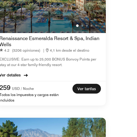
Renaissance Esmeralda Resort & Spa, Indian
Wells
4.2
(3206 opiniones)
|
4,1 km desde el destino
EXCLUSIVE: Earn up to 25,000 BONUS Bonvoy Points per
stay at our 4-star family-friendly resort.
Ver detalles
259
USD / Noche
Ver tarifas
Todos los impuestos y cargos están
incluidos