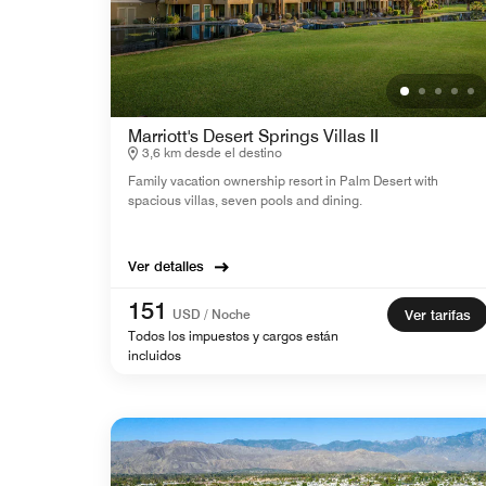
Marriott's Desert Springs Villas II
3,6 km desde el destino
Family vacation ownership resort in Palm Desert with
spacious villas, seven pools and dining.
Ver detalles
151
USD / Noche
Ver tarifas
Todos los impuestos y cargos están
incluidos