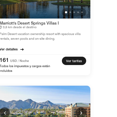
Marriott's Desert Springs Villas I
3,6 km desde el destino
Palm Desert vacation ownership resort with spacious villa
rentals, seven pools and on-site dining.
Ver detalles
161
USD / Noche
Ver tarifas
Todos los impuestos y cargos están
incluidos