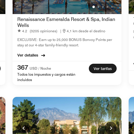
Renaissance Esmeralda Resort & Spa, Indian
Wells
4.2
(3205 opiniones)
|
4,1 km desde el destino
EXCLUSIVE: Earn up to 25,000 BONUS Bonvoy Points per
stay at our 4-star family-friendly resort.
Ver detalles
367
USD / Noche
Ver tarifas
Todos los impuestos y cargos están
incluidos