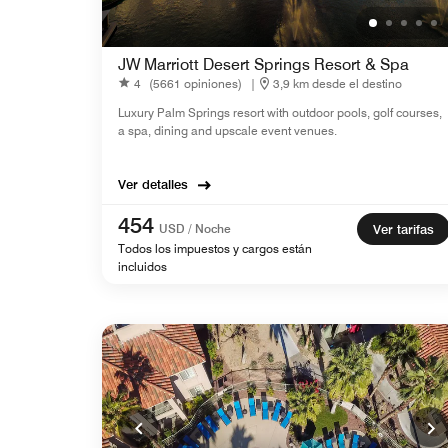
JW Marriott Desert Springs Resort & Spa
4
(5661 opiniones)
|
3,9 km desde el destino
Luxury Palm Springs resort with outdoor pools, golf courses,
a spa, dining and upscale event venues.
Ver detalles
454
USD / Noche
Ver tarifas
Todos los impuestos y cargos están
incluidos