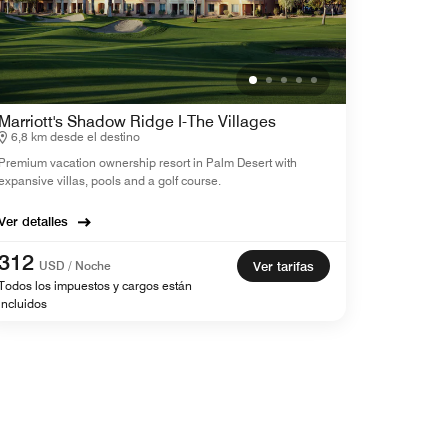
Marriott's Shadow Ridge I-The Villages
6,8 km desde el destino
Premium vacation ownership resort in Palm Desert with
expansive villas, pools and a golf course.
Ver detalles
312
USD / Noche
Ver tarifas
Todos los impuestos y cargos están
incluidos