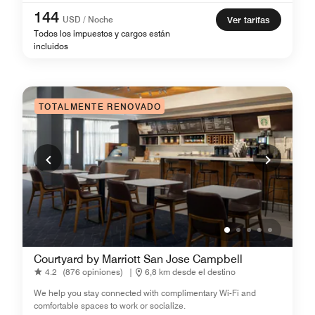
144
USD / Noche
Ver tarifas
Todos los impuestos y cargos están
incluidos
TOTALMENTE RENOVADO
Courtyard by Marriott San Jose Campbell
4.2
(876 opiniones)
|
6,8 km desde el destino
We help you stay connected with complimentary Wi-Fi and
comfortable spaces to work or socialize.