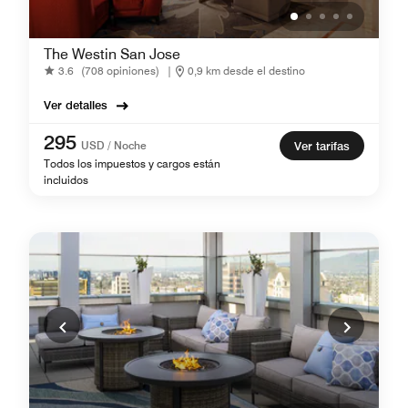
The Westin San Jose
3.6
(708 opiniones)
|
0,9 km desde el destino
Ver detalles
295
USD / Noche
Ver tarifas
Todos los impuestos y cargos están
incluidos