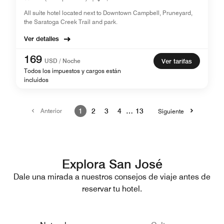
All suite hotel located next to Downtown Campbell, Pruneyard,
the Saratoga Creek Trail and park.
Ver detalles
169
USD / Noche
Ver tarifas
Todos los impuestos y cargos están
incluidos
Anterior
1
2
3
4
…
13
Siguiente
Explora San José
Dale una mirada a nuestros consejos de viaje antes de
reservar tu hotel.