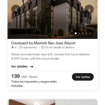
Courtyard by Marriott San Jose Airport
4
(73 opiniones)
|
3,5 km desde el destino
Newly-renovated hotel near SJC, minutes from Levi's Stadium
& SAP Center, with free airport shuttle.
Ver detalles
139
USD / Noche
Ver tarifas
Todos los impuestos y cargos están
incluidos