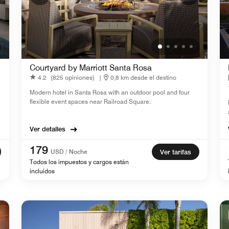
Courtyard by Marriott Santa Rosa
4.2
(825 opiniones)
|
0,8 km desde el destino
Modern hotel in Santa Rosa with an outdoor pool and four
flexible event spaces near Railroad Square.
Ver detalles
179
USD / Noche
Ver tarifas
Todos los impuestos y cargos están
incluidos