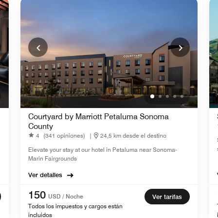
Courtyard by Marriott Petaluma Sonoma
County
4
(341 opiniones)
|
24,5 km desde el destino
Elevate your stay at our hotel in Petaluma near Sonoma-
Marin Fairgrounds
Ver detalles
150
USD / Noche
Ver tarifas
Todos los impuestos y cargos están
incluidos