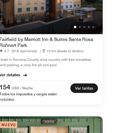
Fairfield by Marriott Inn & Suites Santa Rosa
Rohnert Park
4.7
(516 opiniones)
|
10 km desde el destino
Hotel in Sonoma County wine country with free breakfast,
and parking, a cozy fire pit and pool
Ver detalles
154
USD / Noche
Ver tarifas
Todos los impuestos y cargos están
incluidos
NUEVO