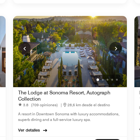
The Lodge at Sonoma Resort, Autograph
Collection
3.8
(709 opiniones)
|
28,6 km desde el destino
A resort in Downtown Sonoma with luxury accommodations,
superb dining and a full-service luxury spa.
Ver detalles