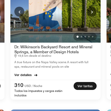
Dr. Wilkinson's Backyard Resort and Mineral
Springs, a Member of Design Hotels
19,6 km desde el destino
A true fixture on the Napa Valley scene.A resort with full
spa, restaurant and mineral pools on site
Ver detalles
310
USD / Noche
Ver tarifas
Todos los impuestos y cargos están
incluidos