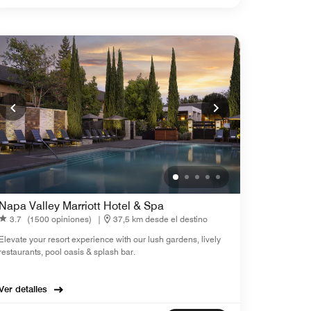
Napa Valley Marriott Hotel & Spa
3.7
(1500 opiniones)
|
37,5 km desde el destino
Elevate your resort experience with our lush gardens, lively
restaurants, pool oasis & splash bar.
Ver detalles