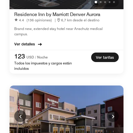
Residence Inn by Marriott Denver Aurora
4.4
(136 opiniones)
|
6,7 km desde el destino
Brand new, extended stay hotel near Anschutz medical
campus.
Ver detalles
123
USD / Noche
Ver tarifas
Todos los impuestos y cargos están
incluidos