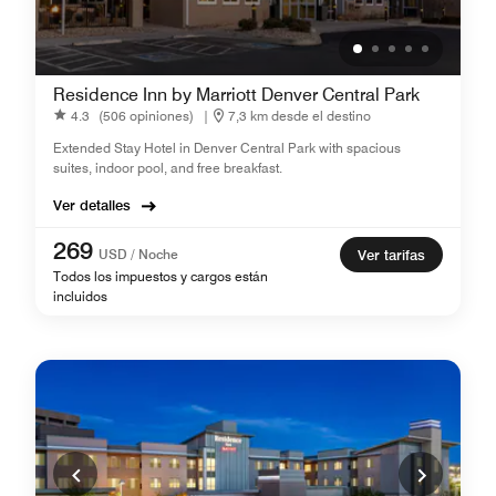
Residence Inn by Marriott Denver Central Park
4.3
(506 opiniones)
|
7,3 km desde el destino
Extended Stay Hotel in Denver Central Park with spacious
suites, indoor pool, and free breakfast.
Ver detalles
269
USD / Noche
Ver tarifas
Todos los impuestos y cargos están
incluidos