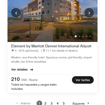
Element by Marriott Denver International Airport
4
(473 opiniones)
|
11,1 km desde el destino
Modern, eco-friendly hotel. Spacious rooms, pet friendly, airport
shuttle, bar & free breakfast.
Ver detalles
210
USD / Noche
Ver tarifas
Todos los impuestos y cargos están
incluidos
Anterior
1
2
3
4
5
Siguiente