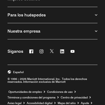
Para los huéspedes
Nuestra empresa
Facebook
Instagram
Twitter
Linkedin
Youtube
Síganos
Abre una ventana nueva
Abre una ventana nueva
Abre una ventana nueva
Abre una ventana nueva
Abre una ventana 
Español
© 1996 – 2026 Marriott International, Inc. Todos los derechos
reservados. Información exclusiva de Marriott
Abre una ventana nueva
Oportunidades de empleo
Condiciones de uso
Términos y condiciones del programa
Centro de privacidad
Aviso legal
Accesibilidad digital
Mapa del sitio
Ayuda