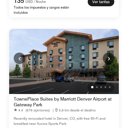
135
USD / Noche
Ver tarifas
Todos los impuestos y cargos están
incluidos
TownePlace Suites by Marriott Denver Airport at
Gateway Park
4.4
(676 opiniones)
|
5,6 km desde el destino
Recently renovated hotel in Denver, CO, with free Wi-Fi and
breakfast near Aurora Sports Park.