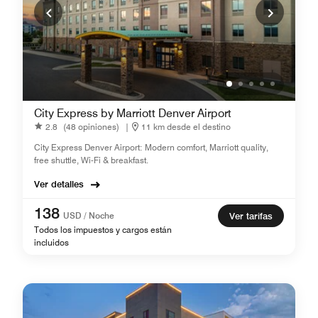
City Express by Marriott Denver Airport
2.8
(48 opiniones)
|
11 km desde el destino
City Express Denver Airport: Modern comfort, Marriott quality,
free shuttle, Wi-Fi & breakfast.
Ver detalles
138
USD / Noche
Ver tarifas
Todos los impuestos y cargos están
incluidos