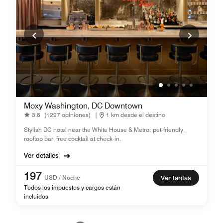
Moxy Washington, DC Downtown
3.8
(1297 opiniones)
|
1 km desde el destino
Stylish DC hotel near the White House & Metro: pet-friendly,
rooftop bar, free cocktail at check-in.
Ver detalles
197
USD / Noche
Ver tarifas
Todos los impuestos y cargos están
incluidos