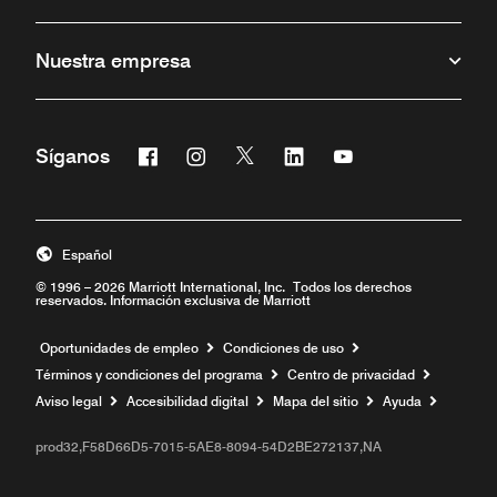
Nuestra empresa
Facebook
Instagram
Twitter
Linkedin
Youtube
Síganos
Abre una ventana nueva
Abre una ventana nueva
Abre una ventana nueva
Abre una ventana nueva
Abre una ventana 
Español
© 1996 – 2026 Marriott International, Inc. Todos los derechos
reservados. Información exclusiva de Marriott
Abre una ventana nueva
Oportunidades de empleo
Condiciones de uso
Términos y condiciones del programa
Centro de privacidad
Aviso legal
Accesibilidad digital
Mapa del sitio
Ayuda
prod32,F58D66D5-7015-5AE8-8094-54D2BE272137,NA