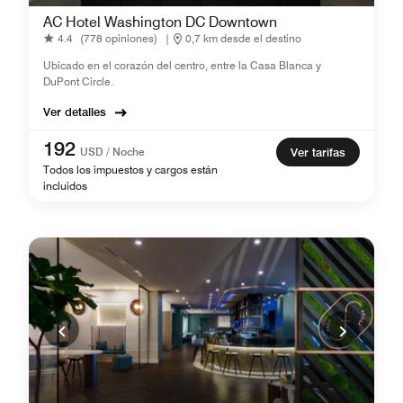
AC Hotel Washington DC Downtown
4.4
(778 opiniones)
|
0,7 km desde el destino
Ubicado en el corazón del centro, entre la Casa Blanca y
DuPont Circle.
Ver detalles
192
USD / Noche
Ver tarifas
Todos los impuestos y cargos están
incluidos