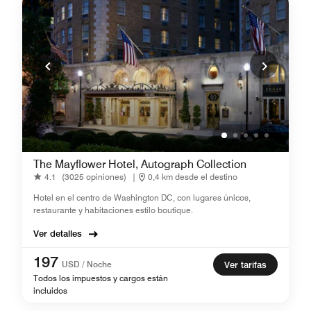
The Mayflower Hotel, Autograph Collection
4.1
(3025 opiniones)
|
0,4 km desde el destino
Hotel en el centro de Washington DC, con lugares únicos,
restaurante y habitaciones estilo boutique.
Ver detalles
197
USD / Noche
Ver tarifas
Todos los impuestos y cargos están
incluidos