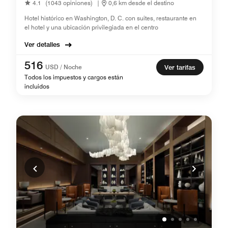
4.1
(1043 opiniones)
|
0,6 km desde el destino
Hotel histórico en Washington, D. C. con suites, restaurante en
el hotel y una ubicación privilegiada en el centro
Ver detalles
516
USD / Noche
Ver tarifas
Todos los impuestos y cargos están
incluidos