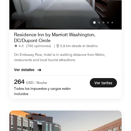
Residence Inn by Marriott Washington,
DC/Dupont Circle
4.3
(765 opiniones)
|
0,9 km desde el destino
On Embassy Row, hotel is in walking distance from Metro,
restaurants and local tourist attractions
Ver detalles
264
USD / Noche
Ver tarifas
Todos los impuestos y cargos están
incluidos