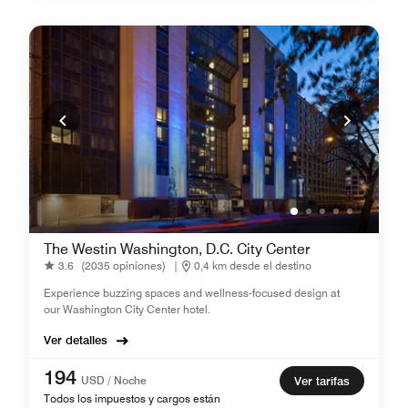
The Westin Washington, D.C. City Center
3.6
(2035 opiniones)
|
0,4 km desde el destino
Experience buzzing spaces and wellness-focused design at
our Washington City Center hotel.
Ver detalles
194
USD / Noche
Ver tarifas
Todos los impuestos y cargos están