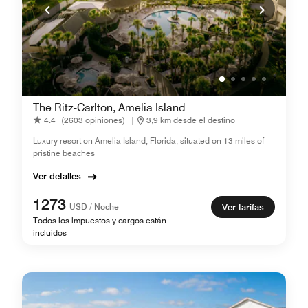
The Ritz-Carlton, Amelia Island
4.4
(2603 opiniones)
|
3,9 km desde el destino
Luxury resort on Amelia Island, Florida, situated on 13 miles of
pristine beaches
Ver detalles
1273
USD / Noche
Ver tarifas
Todos los impuestos y cargos están
incluidos