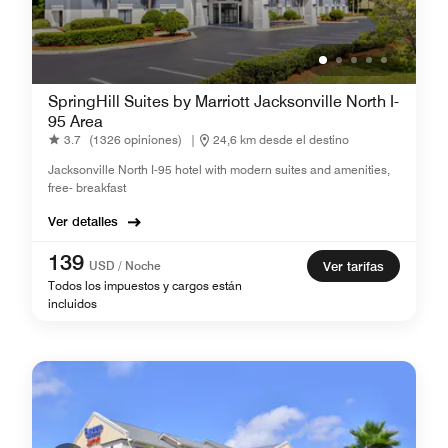
SpringHill Suites by Marriott Jacksonville North I-
95 Area
3.7
(1326 opiniones)
|
24,6 km desde el destino
Jacksonville North I-95 hotel with modern suites and amenities,
free- breakfast
Ver detalles
139
USD / Noche
Ver tarifas
Todos los impuestos y cargos están
incluidos