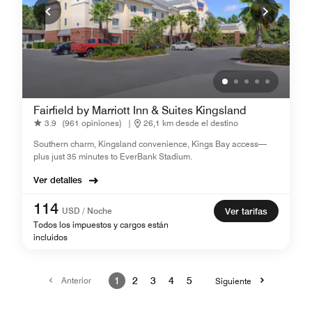
Fairfield by Marriott Inn & Suites Kingsland
3.9
(961 opiniones)
|
26,1 km desde el destino
Southern charm, Kingsland convenience, Kings Bay access—
plus just 35 minutes to EverBank Stadium.
Ver detalles
114
USD / Noche
Ver tarifas
Todos los impuestos y cargos están
incluidos
Anterior
1
2
3
4
5
Siguiente