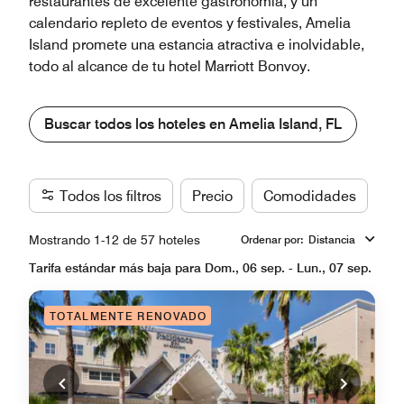
restaurantes de excelente gastronomía, y un
calendario repleto de eventos y festivales, Amelia
Island promete una estancia atractiva e inolvidable,
todo al alcance de tu hotel Marriott Bonvoy.
Buscar todos los hoteles en Amelia Island, FL
Todos los filtros
Precio
Comodidades
Ma
Mostrando 1-12 de 57 hoteles
Ordenar por
:
Distancia
Tarifa estándar más baja para Dom., 06 sep. - Lun., 07 sep.
TOTALMENTE RENOVADO