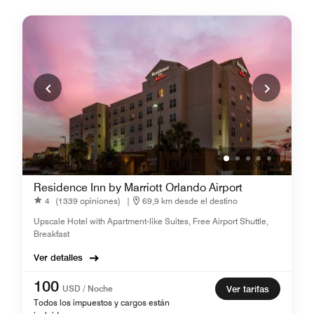
Residence Inn by Marriott Orlando Airport
4
(1339 opiniones)
|
69,9 km desde el destino
Upscale Hotel with Apartment-like Suites, Free Airport Shuttle,
Breakfast
Ver detalles
100
USD / Noche
Ver tarifas
Todos los impuestos y cargos están