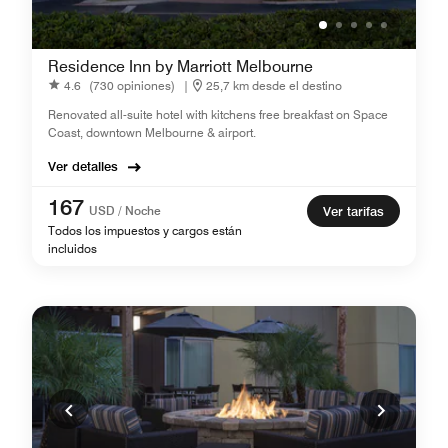
Residence Inn by Marriott Melbourne
4.6
(730 opiniones)
|
25,7 km desde el destino
Renovated all-suite hotel with kitchens free breakfast on Space
Coast, downtown Melbourne & airport.
Ver detalles
167
USD / Noche
Ver tarifas
Todos los impuestos y cargos están
incluidos