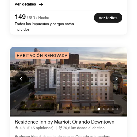
Ver detalles
149
USD / Noche
Ver tarifas
Todos los impuestos y cargos están
incluidos
HABITACIÓN RENOVADA
Residence Inn by Marriott Orlando Downtown
4.3
(945 opiniones)
|
79,6 km desde el destino
Business-friendly hotel in downtown Orlando with modern