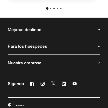
Mejores destinos
Para los huéspedes
Nuestra empresa
Facebook
Instagram
Twitter
Linkedin
Youtube
Síganos
Abre una ventana nueva
Abre una ventana nueva
Abre una ventana nueva
Abre una ventana nueva
Abre una ventana 
Español