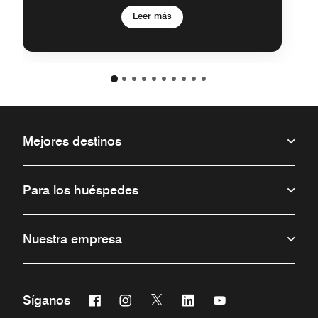
Leer más
Mejores destinos
Para los huéspedes
Nuestra empresa
Facebook
Instagram
Twitter
Linkedin
Youtube
Síganos
Abre una ventana nueva
Abre una ventana nueva
Abre una ventana nueva
Abre una ventana nueva
Abre una ventana 