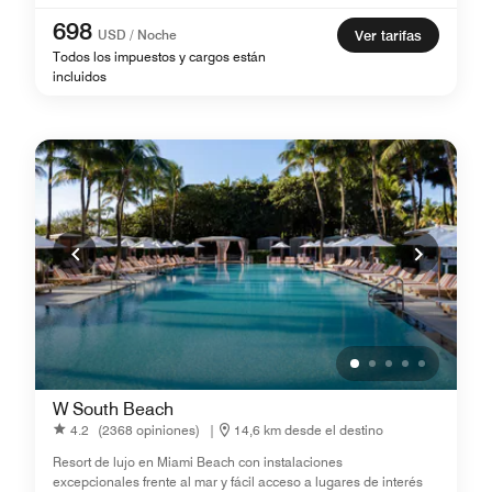
698
USD / Noche
Ver tarifas
Todos los impuestos y cargos están
incluidos
W South Beach
4.2
(2368 opiniones)
|
14,6 km desde el destino
Resort de lujo en Miami Beach con instalaciones
excepcionales frente al mar y fácil acceso a lugares de interés