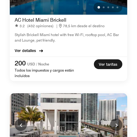
AC Hotel Miami Brickell
3.2
(432 opiniones)
|
78,5 km desde el destino
Stylish Brickell Miami hotel with free Wi-Fi, rooftop pool, AC Bar
and Lounge, pet friendly.
Ver detalles
200
USD / Noche
Ver tarifas
Todos los impuestos y cargos están
incluidos