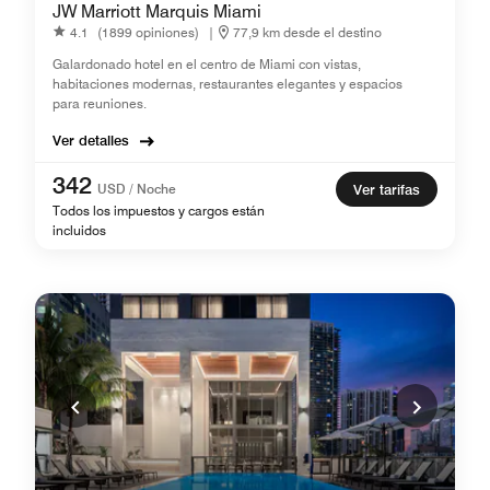
JW Marriott Marquis Miami
4.1
(1899 opiniones)
|
77,9 km desde el destino
Galardonado hotel en el centro de Miami con vistas,
habitaciones modernas, restaurantes elegantes y espacios
para reuniones.
Ver detalles
342
USD / Noche
Ver tarifas
Todos los impuestos y cargos están
incluidos